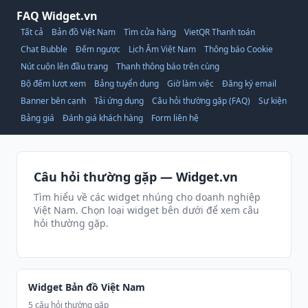
FAQ Widget.vn
Tất cả
Bản đồ Việt Nam
Tìm cửa hàng
VietQR Thanh toán
Chat Bubble
Đếm ngược
Lịch Âm Việt Nam
Thông báo Cookie
Nút cuộn lên đầu trang
Thanh thông báo trên cùng
Bộ đếm lượt xem
Bảng tuyển dụng
Giờ làm việc
Đăng ký email
Banner bên cạnh
Tải ứng dụng
Câu hỏi thường gặp (FAQ)
Sự kiện
Bảng giá
Đánh giá khách hàng
Form liên hệ
Câu hỏi thường gặp — Widget.vn
Tìm hiểu về các widget nhúng cho doanh nghiệp
Việt Nam. Chọn loại widget bên dưới để xem câu
hỏi thường gặp.
Widget Bản đồ Việt Nam
5 câu hỏi thường gặp