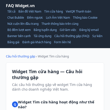
FAQ Widget.vn
Tất cả
Bản đồ Việt Nam
Tìm cửa hàng
VietQR Thanh toán
Chat Bubble
Đếm ngược
Lịch Âm Việt Nam
Thông báo Cookie
Nút cuộn lên đầu trang
Thanh thông báo trên cùng
Bộ đếm lượt xem
Bảng tuyển dụng
Giờ làm việc
Đăng ký email
Banner bên cạnh
Tải ứng dụng
Câu hỏi thường gặp (FAQ)
Sự kiện
Bảng giá
Đánh giá khách hàng
Form liên hệ
Câu hỏi thường gặp
› Widget Tìm cửa hàng
Widget Tìm cửa hàng — Câu hỏi
thường gặp
Các câu hỏi thường gặp về widget Tìm cửa hàng
dành cho doanh nghiệp Việt Nam.
Widget Tìm cửa hàng hoạt động như thế
nào?