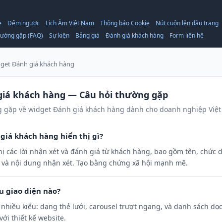
e
Đếm ngược
Lịch Âm Việt Nam
Thông báo Cookie
Nút cuộn lên đầu trang
hường gặp (FAQ)
Sự kiện
Bảng giá
Đánh giá khách hàng
Form liên hệ
dget Đánh giá khách hàng
giá khách hàng — Câu hỏi thường gặp
g gặp về widget Đánh giá khách hàng dành cho doanh nghiệp Việ
giá khách hàng hiển thị gì?
hị các lời nhận xét và đánh giá từ khách hàng, bao gồm tên, chức 
 và nội dung nhận xét. Tạo bằng chứng xã hội mạnh mẽ.
u giao diện nào?
 nhiều kiểu: dạng thẻ lưới, carousel trượt ngang, và danh sách dọ
ới thiết kế website.