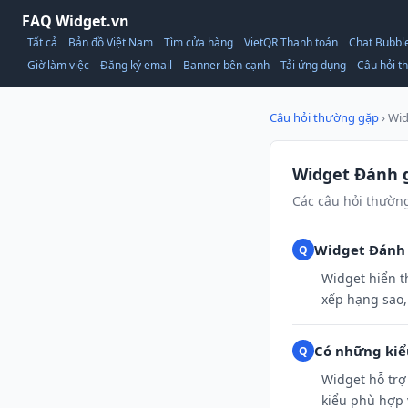
FAQ Widget.vn
Tất cả
Bản đồ Việt Nam
Tìm cửa hàng
VietQR Thanh toán
Chat Bubbl
Giờ làm việc
Đăng ký email
Banner bên cạnh
Tải ứng dụng
Câu hỏi t
Câu hỏi thường gặp
› Wi
Widget Đánh 
Các câu hỏi thườn
Widget Đánh 
Widget hiển t
xếp hạng sao,
Có những kiể
Widget hỗ trợ
kiểu phù hợp v