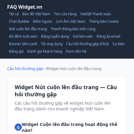
FAQ Widget.vn
Tất cả
Bản đồ Việt Nam
Tìm cửa hàng
VietQR Thanh toán
Chat Bubble
Đếm ngược
Lịch Âm Việt Nam
Thông báo Cookie
Nút cuộn lên đầu trang
Thanh thông báo trên cùng
Bộ đếm lượt xem
Bảng tuyển dụng
Giờ làm việc
Đăng ký email
Banner bên cạnh
Tải ứng dụng
Câu hỏi thường gặp (FAQ)
Sự kiện
Bảng giá
Đánh giá khách hàng
Form liên hệ
Câu hỏi thường gặp
› Widget Nút cuộn lên đầu trang
Widget Nút cuộn lên đầu trang — Câu
hỏi thường gặp
Các câu hỏi thường gặp về widget Nút cuộn lên
đầu trang dành cho doanh nghiệp Việt Nam.
Widget Cuộn lên đầu trang hoạt động thế
nào?