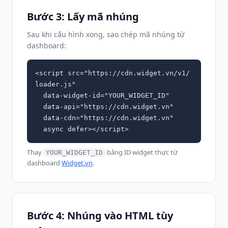
Bước 3: Lấy mã nhúng
Sau khi cấu hình xong, sao chép mã nhúng từ
dashboard:
<script src="https://cdn.widget.vn/v1/
loader.js"

  data-widget-id="YOUR_WIDGET_ID"

  data-api="https://cdn.widget.vn"

  data-cdn="https://cdn.widget.vn"

  async defer></script>
Thay
bằng ID widget thực từ
YOUR_WIDGET_ID
dashboard
Widget.vn
.
Bước 4: Nhúng vào HTML tùy