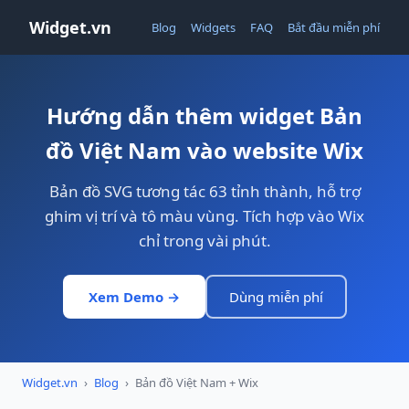
Widget.vn
Blog
Widgets
FAQ
Bắt đầu miễn phí
Hướng dẫn thêm widget Bản
đồ Việt Nam vào website Wix
Bản đồ SVG tương tác 63 tỉnh thành, hỗ trợ
ghim vị trí và tô màu vùng. Tích hợp vào Wix
chỉ trong vài phút.
Xem Demo →
Dùng miễn phí
Widget.vn
›
Blog
›
Bản đồ Việt Nam + Wix