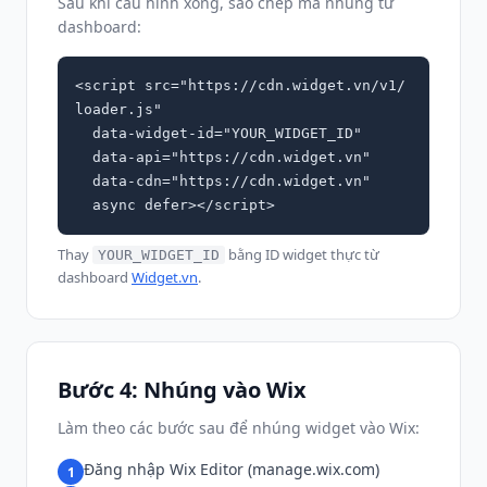
Sau khi cấu hình xong, sao chép mã nhúng từ
dashboard:
<script src="https://cdn.widget.vn/v1/
loader.js"

  data-widget-id="YOUR_WIDGET_ID"

  data-api="https://cdn.widget.vn"

  data-cdn="https://cdn.widget.vn"

  async defer></script>
Thay
bằng ID widget thực từ
YOUR_WIDGET_ID
dashboard
Widget.vn
.
Bước 4: Nhúng vào Wix
Làm theo các bước sau để nhúng widget vào Wix:
Đăng nhập Wix Editor (manage.wix.com)
1