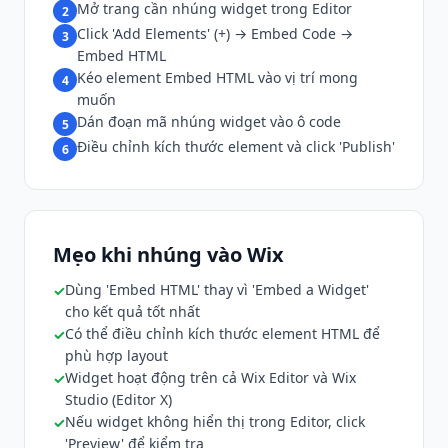
Mở trang cần nhúng widget trong Editor
2
Click 'Add Elements' (+) → Embed Code →
3
Embed HTML
Kéo element Embed HTML vào vị trí mong
4
muốn
Dán đoạn mã nhúng widget vào ô code
5
Điều chỉnh kích thước element và click 'Publish'
6
Mẹo khi nhúng vào Wix
Dùng 'Embed HTML' thay vì 'Embed a Widget'
cho kết quả tốt nhất
Có thể điều chỉnh kích thước element HTML để
phù hợp layout
Widget hoạt động trên cả Wix Editor và Wix
Studio (Editor X)
Nếu widget không hiển thị trong Editor, click
'Preview' để kiểm tra