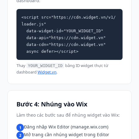
dashboard:
<script src="https://cdn.widget.vn/v1/
loader.js"

  data-widget-id="YOUR_WIDGET_ID"

  data-api="https://cdn.widget.vn"

  data-cdn="https://cdn.widget.vn"

  async defer></script>
Thay
bằng ID widget thực từ
YOUR_WIDGET_ID
dashboard
Widget.vn
.
Bước 4: Nhúng vào Wix
Làm theo các bước sau để nhúng widget vào Wix:
Đăng nhập Wix Editor (manage.wix.com)
1
Mở trang cần nhúng widget trong Editor
2