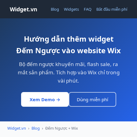
Widget.vn
Blog
Widgets
FAQ
Bắt đầu miễn phí
Hướng dẫn thêm widget
Đếm Ngược vào website Wix
Bộ đếm ngược khuyến mãi, flash sale, ra
mắt sản phẩm. Tích hợp vào Wix chỉ trong
vài phút.
Xem Demo →
Dùng miễn phí
Widget.vn
›
Blog
›
Đếm Ngược + Wix