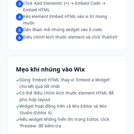
Click 'Add Elements' (+) → Embed Code →
3
Embed HTML
Kéo element Embed HTML vào vị trí mong
4
muốn
Dán đoạn mã nhúng widget vào ô code
5
Điều chỉnh kích thước element và click 'Publish'
6
Mẹo khi nhúng vào Wix
Dùng 'Embed HTML' thay vì 'Embed a Widget'
cho kết quả tốt nhất
Có thể điều chỉnh kích thước element HTML để
phù hợp layout
Widget hoạt động trên cả Wix Editor và Wix
Studio (Editor X)
Nếu widget không hiển thị trong Editor, click
'Preview' để kiểm tra