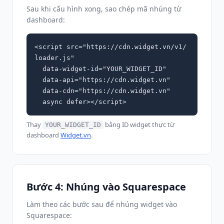
Sau khi cấu hình xong, sao chép mã nhúng từ
dashboard:
<script src="https://cdn.widget.vn/v1/
loader.js"

  data-widget-id="YOUR_WIDGET_ID"

  data-api="https://cdn.widget.vn"

  data-cdn="https://cdn.widget.vn"

  async defer></script>
Thay
bằng ID widget thực từ
YOUR_WIDGET_ID
dashboard
Widget.vn
.
Bước 4: Nhúng vào Squarespace
Làm theo các bước sau để nhúng widget vào
Squarespace: