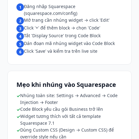
Đăng nhập Squarespace
1
(squarespace.com/config)
Mở trang cần nhúng widget → click 'Edit'
2
Click '+' để thêm block → chọn 'Code'
3
Tắt 'Display Source' trong Code Block
4
Dán đoạn mã nhúng widget vào Code Block
5
Click 'Save' và kiểm tra trên live site
6
Mẹo khi nhúng vào Squarespace
Nhúng toàn site: Settings → Advanced → Code
Injection → Footer
Code Block yêu cầu gói Business trở lên
Widget tương thích với tất cả template
Squarespace 7.1
Dùng Custom CSS (Design → Custom CSS) để
override style nếu cần