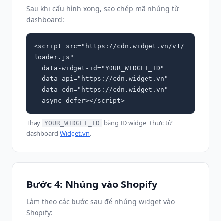
Sau khi cấu hình xong, sao chép mã nhúng từ
dashboard:
<script src="https://cdn.widget.vn/v1/
loader.js"

  data-widget-id="YOUR_WIDGET_ID"

  data-api="https://cdn.widget.vn"

  data-cdn="https://cdn.widget.vn"

  async defer></script>
Thay
bằng ID widget thực từ
YOUR_WIDGET_ID
dashboard
Widget.vn
.
Bước 4: Nhúng vào Shopify
Làm theo các bước sau để nhúng widget vào
Shopify: