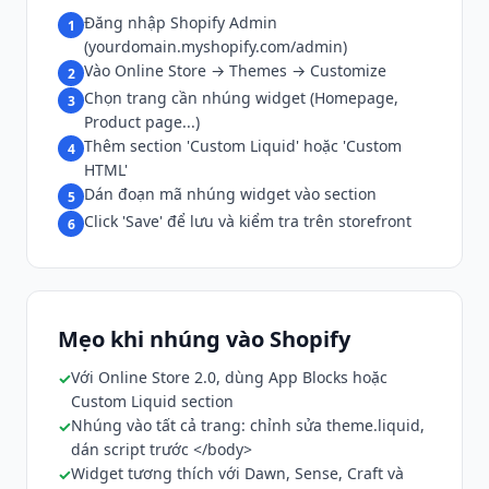
Đăng nhập Shopify Admin
1
(yourdomain.myshopify.com/admin)
Vào Online Store → Themes → Customize
2
Chọn trang cần nhúng widget (Homepage,
3
Product page...)
Thêm section 'Custom Liquid' hoặc 'Custom
4
HTML'
Dán đoạn mã nhúng widget vào section
5
Click 'Save' để lưu và kiểm tra trên storefront
6
Mẹo khi nhúng vào Shopify
Với Online Store 2.0, dùng App Blocks hoặc
Custom Liquid section
Nhúng vào tất cả trang: chỉnh sửa theme.liquid,
dán script trước </body>
Widget tương thích với Dawn, Sense, Craft và