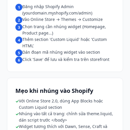
Đăng nhập Shopify Admin
1
(yourdomain.myshopify.com/admin)
Vào Online Store → Themes → Customize
2
Chọn trang cần nhúng widget (Homepage,
3
Product page...)
Thêm section 'Custom Liquid' hoặc 'Custom
4
HTML'
Dán đoạn mã nhúng widget vào section
5
Click 'Save' để lưu và kiểm tra trên storefront
6
Mẹo khi nhúng vào Shopify
Với Online Store 2.0, dùng App Blocks hoặc
Custom Liquid section
Nhúng vào tất cả trang: chỉnh sửa theme.liquid,
dán script trước </body>
Widget tương thích với Dawn, Sense, Craft và