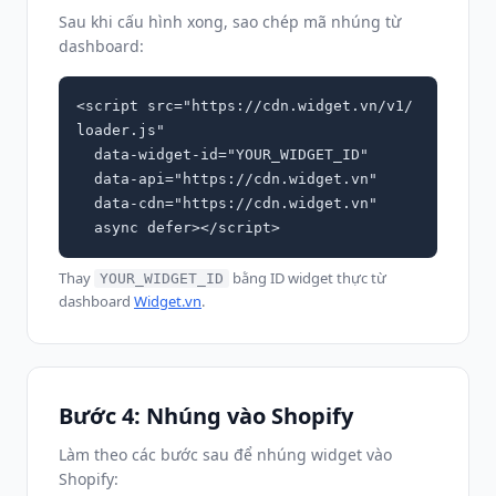
Sau khi cấu hình xong, sao chép mã nhúng từ
dashboard:
<script src="https://cdn.widget.vn/v1/
loader.js"

  data-widget-id="YOUR_WIDGET_ID"

  data-api="https://cdn.widget.vn"

  data-cdn="https://cdn.widget.vn"

  async defer></script>
Thay
bằng ID widget thực từ
YOUR_WIDGET_ID
dashboard
Widget.vn
.
Bước 4: Nhúng vào Shopify
Làm theo các bước sau để nhúng widget vào
Shopify: