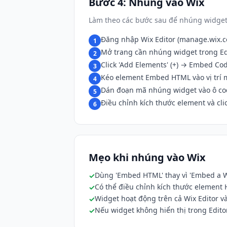
Bước 4: Nhúng vào Wix
Làm theo các bước sau để nhúng widget
Đăng nhập Wix Editor (manage.wix.
1
Mở trang cần nhúng widget trong Ed
2
Click 'Add Elements' (+) → Embed 
3
Kéo element Embed HTML vào vị trí
4
Dán đoạn mã nhúng widget vào ô co
5
Điều chỉnh kích thước element và clic
6
Mẹo khi nhúng vào Wix
Dùng 'Embed HTML' thay vì 'Embed a Wi
Có thể điều chỉnh kích thước element
Widget hoạt động trên cả Wix Editor và
Nếu widget không hiển thị trong Editor,