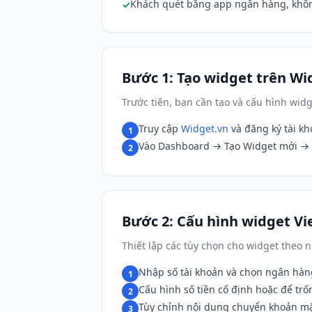
Khách quét bằng app ngân hàng, khô
Bước 1: Tạo widget trên Wi
Trước tiên, bạn cần tạo và cấu hình wi
Truy cập
Widget.vn
và đăng ký tài k
1
Vào Dashboard → Tạo Widget mới → 
2
Bước 2: Cấu hình widget V
Thiết lập các tùy chọn cho widget theo
Nhập số tài khoản và chọn ngân hàn
1
Cấu hình số tiền cố định hoặc để trố
2
Tùy chỉnh nội dung chuyển khoản m
3