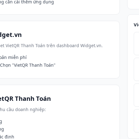
ng cần cài thêm ứng dụng
Vi
dget.vn
dget VietQR Thanh Toán trên dashboard Widget.vn.
hoản miễn phí
Chọn "VietQR Thanh Toán"
ietQR Thanh Toán
 nhu cầu doanh nghiệp:
g
ng
ặc định