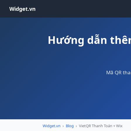
Widget.vn
Hướng dẫn thêm
Mã QR tha
Widget.vn
›
Blog
›
VietQR Thanh Toán + Wix