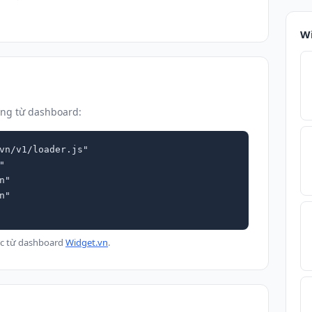
l
Wi
úng từ dashboard:
vn/v1/loader.js"

ực từ dashboard
Widget.vn
.