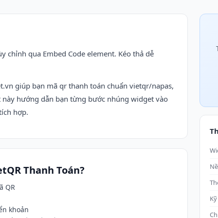
y chỉnh qua Embed Code element. Kéo thả dễ
.vn giúp bạn mã qr thanh toán chuẩn vietqr/napas,
ết này hướng dẫn bạn từng bước nhúng widget vào
tích hợp.
Th
Wi
Nề
ietQR Thanh Toán?
Th
mã QR
Kỹ
yển khoản
Ch