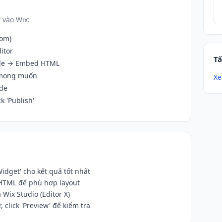
 vào Wix:
com)
itor
Tấ
Code → Embed HTML
 mong muốn
Xe
de
k 'Publish'
dget' cho kết quả tốt nhất
 HTML để phù hợp layout
 Wix Studio (Editor X)
 click 'Preview' để kiểm tra