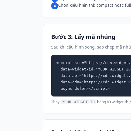
Chọn kiểu hiển thị: compact hoặc ful
4
Bước 3: Lấy mã nhúng
Sau khi cấu hình xong, sao chép mã nh
<script src="https://cdn.widget.
  data-widget-id="YOUR_WIDGET_ID"

  data-api="https://cdn.widget.vn"

  data-cdn="https://cdn.widget.vn"

  async defer></script>
Thay
bằng ID widget th
YOUR_WIDGET_ID