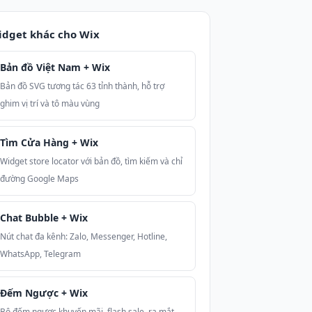
dget khác cho Wix
Bản đồ Việt Nam + Wix
Bản đồ SVG tương tác 63 tỉnh thành, hỗ trợ
ghim vị trí và tô màu vùng
Tìm Cửa Hàng + Wix
Widget store locator với bản đồ, tìm kiếm và chỉ
đường Google Maps
Chat Bubble + Wix
Nút chat đa kênh: Zalo, Messenger, Hotline,
WhatsApp, Telegram
Đếm Ngược + Wix
Bộ đếm ngược khuyến mãi, flash sale, ra mắt