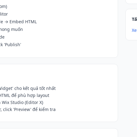
com)
itor
Tấ
Code → Embed HTML
 mong muốn
Xe
de
k 'Publish'
dget' cho kết quả tốt nhất
 HTML để phù hợp layout
 Wix Studio (Editor X)
 click 'Preview' để kiểm tra