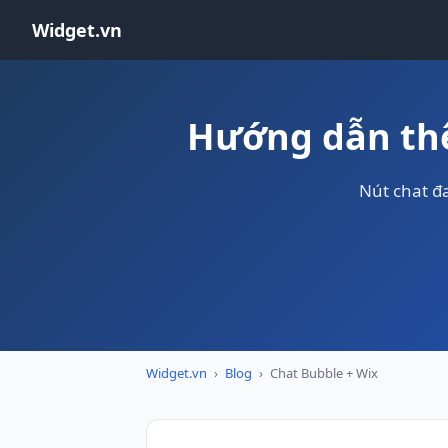
Widget.vn
Hướng dẫn thê
Nút chat đ
Widget.vn
›
Blog
›
Chat Bubble + Wix