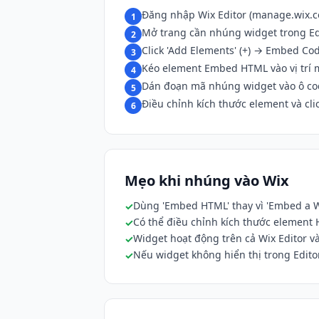
Đăng nhập Wix Editor (manage.wix.
1
Mở trang cần nhúng widget trong Ed
2
Click 'Add Elements' (+) → Embed 
3
Kéo element Embed HTML vào vị trí
4
Dán đoạn mã nhúng widget vào ô co
5
Điều chỉnh kích thước element và clic
6
Mẹo khi nhúng vào Wix
Dùng 'Embed HTML' thay vì 'Embed a Wi
Có thể điều chỉnh kích thước element
Widget hoạt động trên cả Wix Editor và
Nếu widget không hiển thị trong Editor,