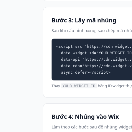
Bước 3: Lấy mã nhúng
Sau khi cấu hình xong, sao chép mã nh
<script src="https://cdn.widget.
  data-widget-id="YOUR_WIDGET_ID"

  data-api="https://cdn.widget.vn"

  data-cdn="https://cdn.widget.vn"

  async defer></script>
Thay
bằng ID widget th
YOUR_WIDGET_ID
Bước 4: Nhúng vào Wix
Làm theo các bước sau để nhúng widget