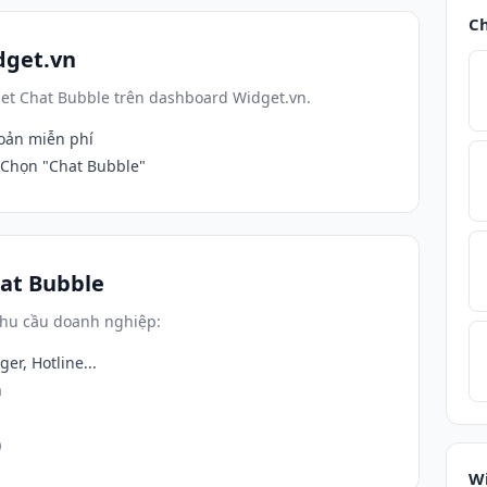
Ch
dget.vn
get Chat Bubble trên dashboard Widget.vn.
hoản miễn phí
Chọn "Chat Bubble"
hat Bubble
 nhu cầu doanh nghiệp:
er, Hotline...
n
)
Wi