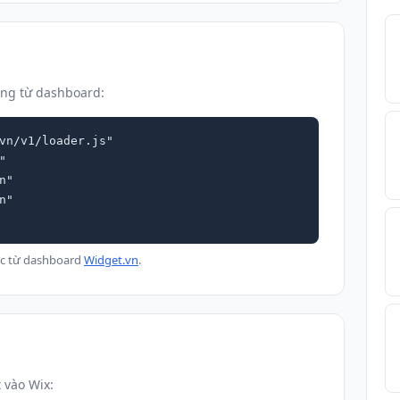
úng từ dashboard:
vn/v1/loader.js"

ực từ dashboard
Widget.vn
.
 vào Wix: