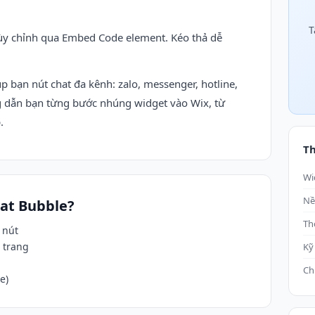
T
y chỉnh qua Embed Code element. Kéo thả dễ
p bạn nút chat đa kênh: zalo, messenger, hotline,
g dẫn bạn từng bước nhúng widget vào Wix, từ
.
Th
Wi
Nề
hat Bubble?
Th
 nút
 trang
Kỹ
Ch
e)