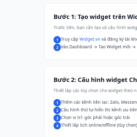
Bước 1: Tạo widget trên Wi
Trước tiên, bạn cần tạo và cấu hình wid
Truy cập
Widget.vn
và đăng ký tài k
1
Vào Dashboard → Tạo Widget mới → 
2
Bước 2: Cấu hình widget C
Thiết lập các tùy chọn cho widget theo
Thêm các kênh liên lạc: Zalo, Messeng
1
Cấu hình thứ tự hiển thị kênh ưu tiê
2
Chọn vị trí: góc phải hoặc góc trái
3
Thiết lập lịch online/offline (tùy chọn
4