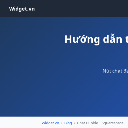
Widget.vn
Hướng dẫn t
Nút chat đ
Widget.vn
›
Blog
›
Chat Bubble + Squarespace