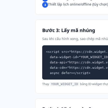
Thiết lập lịch online/offline (tùy chọn
4
Bước 3: Lấy mã nhúng
Sau khi cấu hình xong, sao chép mã nh
<script src="https://cdn.widget.
  data-widget-id="YOUR_WIDGET_ID"

  data-api="https://cdn.widget.vn"

  data-cdn="https://cdn.widget.vn"

  async defer></script>
Thay
bằng ID widget th
YOUR_WIDGET_ID