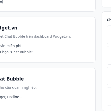
e)
Ch
dget.vn
get Chat Bubble trên dashboard Widget.vn.
hoản miễn phí
Chọn "Chat Bubble"
hat Bubble
 nhu cầu doanh nghiệp:
er, Hotline...
n