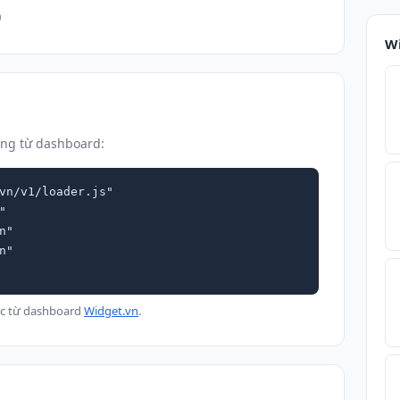
)
Wi
úng từ dashboard:
vn/v1/loader.js"

ực từ dashboard
Widget.vn
.