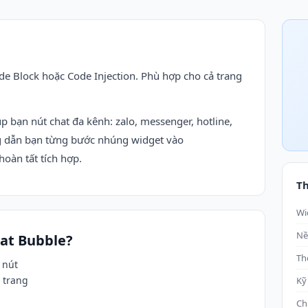
e Block hoặc Code Injection. Phù hợp cho cả trang
p bạn nút chat đa kênh: zalo, messenger, hotline,
ng dẫn bạn từng bước nhúng widget vào
oàn tất tích hợp.
Th
Wi
Nề
hat Bubble?
Th
 nút
 trang
Kỹ
Ch