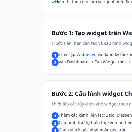
Hiển thị theo giờ làm việc (online/offlin
Bước 1: Tạo widget trên Wi
Trước tiên, bạn cần tạo và cấu hình wid
Truy cập
Widget.vn
và đăng ký tài k
1
Vào Dashboard → Tạo Widget mới → 
2
Bước 2: Cấu hình widget C
Thiết lập các tùy chọn cho widget theo
Thêm các kênh liên lạc: Zalo, Messeng
1
Cấu hình thứ tự hiển thị kênh ưu tiê
2
Chọn vị trí: góc phải hoặc góc trái
3