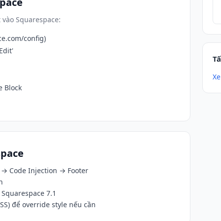
space
 vào Squarespace:
e.com/config)
dit'
Tấ
Xe
 Block
space
 → Code Injection → Footer
n
e Squarespace 7.1
) để override style nếu cần