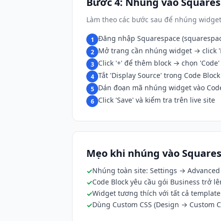
Bước 4: Nhúng vào Square
Làm theo các bước sau để nhúng widget
Đăng nhập Squarespace (squarespac
1
Mở trang cần nhúng widget → click 'E
2
Click '+' để thêm block → chọn 'Code'
3
Tắt 'Display Source' trong Code Block
4
Dán đoạn mã nhúng widget vào Code
5
Click 'Save' và kiểm tra trên live site
6
Mẹo khi nhúng vào Square
Nhúng toàn site: Settings → Advanced
Code Block yêu cầu gói Business trở lê
Widget tương thích với tất cả templat
Dùng Custom CSS (Design → Custom CSS