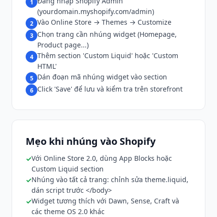
Đăng nhập Shopify Admin
1
(yourdomain.myshopify.com/admin)
Vào Online Store → Themes → Customize
2
Chọn trang cần nhúng widget (Homepage,
3
Product page...)
Thêm section 'Custom Liquid' hoặc 'Custom
4
HTML'
Dán đoạn mã nhúng widget vào section
5
Click 'Save' để lưu và kiểm tra trên storefront
6
Mẹo khi nhúng vào Shopify
Với Online Store 2.0, dùng App Blocks hoặc
Custom Liquid section
Nhúng vào tất cả trang: chỉnh sửa theme.liquid,
dán script trước </body>
Widget tương thích với Dawn, Sense, Craft và
các theme OS 2.0 khác