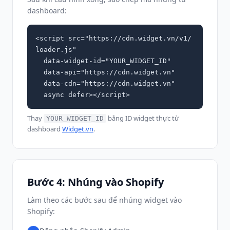
dashboard:
<script src="https://cdn.widget.vn/v1/
loader.js"

  data-widget-id="YOUR_WIDGET_ID"

  data-api="https://cdn.widget.vn"

  data-cdn="https://cdn.widget.vn"

  async defer></script>
Thay
bằng ID widget thực từ
YOUR_WIDGET_ID
dashboard
Widget.vn
.
Bước 4: Nhúng vào Shopify
Làm theo các bước sau để nhúng widget vào
Shopify: