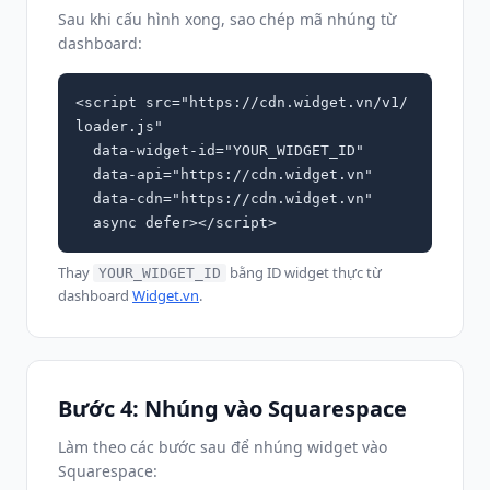
Sau khi cấu hình xong, sao chép mã nhúng từ
dashboard:
<script src="https://cdn.widget.vn/v1/
loader.js"

  data-widget-id="YOUR_WIDGET_ID"

  data-api="https://cdn.widget.vn"

  data-cdn="https://cdn.widget.vn"

  async defer></script>
Thay
bằng ID widget thực từ
YOUR_WIDGET_ID
dashboard
Widget.vn
.
Bước 4: Nhúng vào Squarespace
Làm theo các bước sau để nhúng widget vào
Squarespace: