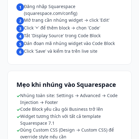
Đăng nhập Squarespace
1
(squarespace.com/config)
Mở trang cần nhúng widget → click 'Edit'
2
Click '+' để thêm block → chọn 'Code'
3
Tắt 'Display Source' trong Code Block
4
Dán đoạn mã nhúng widget vào Code Block
5
Click 'Save' và kiểm tra trên live site
6
Mẹo khi nhúng vào Squarespace
Nhúng toàn site: Settings → Advanced → Code
Injection → Footer
Code Block yêu cầu gói Business trở lên
Widget tương thích với tất cả template
Squarespace 7.1
Dùng Custom CSS (Design → Custom CSS) để
override style nếu cần