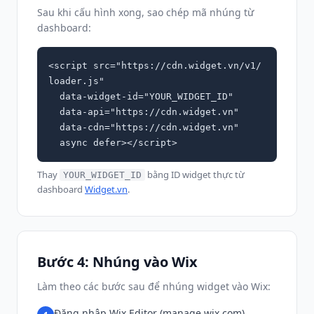
Sau khi cấu hình xong, sao chép mã nhúng từ
dashboard:
<script src="https://cdn.widget.vn/v1/
loader.js"

  data-widget-id="YOUR_WIDGET_ID"

  data-api="https://cdn.widget.vn"

  data-cdn="https://cdn.widget.vn"

  async defer></script>
Thay
bằng ID widget thực từ
YOUR_WIDGET_ID
dashboard
Widget.vn
.
Bước 4: Nhúng vào Wix
Làm theo các bước sau để nhúng widget vào Wix:
Đăng nhập Wix Editor (manage.wix.com)