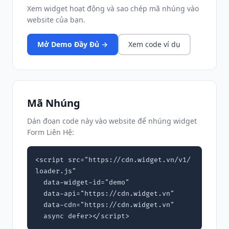
Xem widget hoạt động và sao chép mã nhúng vào
website của bạn.
Mở Demo Đầy Đủ →
Xem code ví dụ
Mã Nhúng
Dán đoạn code này vào website để nhúng widget
Form Liên Hệ:
<script src="https://cdn.widget.vn/v1/
loader.js"

  data-widget-id="demo"

  data-api="https://cdn.widget.vn"

  data-cdn="https://cdn.widget.vn"

  async defer></script>