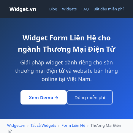
Widget.vn
Blog
Widgets
FAQ
Bắt đầu miễn phí
Widget Form Liên Hệ cho
ngành Thương Mại Điện Tử
Giải pháp widget dành riêng cho sàn
thương mại điện tử và website bán hàng
online tại Việt Nam.
Xem Demo →
Dùng miễn phí
Widget.vn
›
Tất cả Widgets
›
Form Liên Hệ
›
Thương Mại Điện
Tử