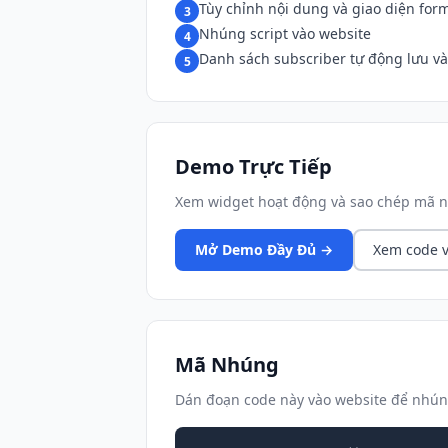
Tùy chỉnh nội dung và giao diện for
3
Nhúng script vào website
4
Danh sách subscriber tự động lưu v
5
Demo Trực Tiếp
Xem widget hoạt động và sao chép mã n
Mở Demo Đầy Đủ →
Xem code v
Mã Nhúng
Dán đoạn code này vào website để nhún