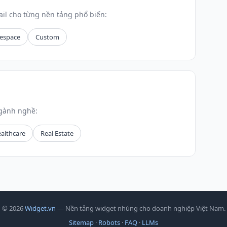
il cho từng nền tảng phổ biến:
espace
Custom
ngành nghề:
althcare
Real Estate
© 2026
Widget.vn
— Nền tảng widget nhúng cho doanh nghiệp Việt Nam.
Sitemap
·
Robots
·
FAQ
·
LLMs