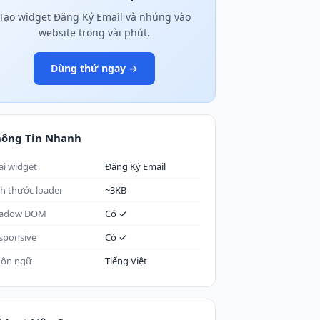
Tạo widget Đăng Ký Email và nhúng vào
website trong vài phút.
Dùng thử ngay →
hông Tin Nhanh
ại widget
Đăng Ký Email
ch thước loader
~3KB
adow DOM
Có ✓
sponsive
Có ✓
ôn ngữ
Tiếng Việt