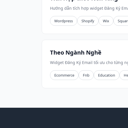
Hướng dẫn tích hợp widget Đăng Ký Ema
Wordpress
Shopify
Wix
Squar
Theo Ngành Nghề
Widget Đăng Ký Email tối ưu cho từng 
Ecommerce
Fnb
Education
He