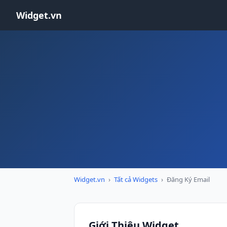
Widget.vn
Widget.vn
›
Tất cả Widgets
›
Đăng Ký Email
Giới Thiệu Widget