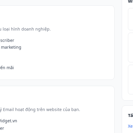
W
 loại hình doanh nghiệp.
scriber
 marketing
yến mãi
ý Email hoạt động trên website của bạn.
Tấ
Widget.vn
Xe
ger