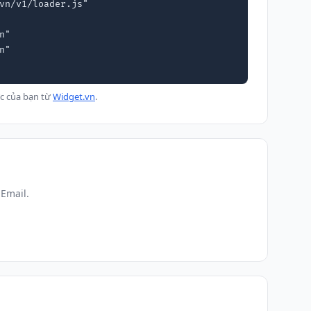
vn/v1/loader.js"

c của bạn từ
Widget.vn
.
Email.