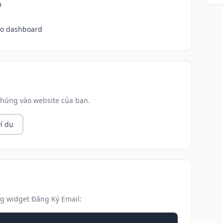
m
ào dashboard
húng vào website của bạn.
í dụ
g widget Đăng Ký Email: