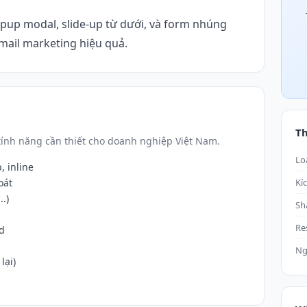
opup modal, slide-up từ dưới, và form nhúng
email marketing hiệu quả.
T
ính năng cần thiết cho doanh nghiệp Việt Nam.
Lo
, inline
oát
Kí
.)
Sh
Re
d
Ng
lại)