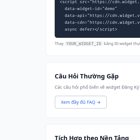
<script src="https://cdn.widget.
  data-widget-id="demo"

  data-api="https://cdn.widget.vn"

  data-cdn="https://cdn.widget.vn"

  async defer></script>
Thay
bằng ID widget thự
YOUR_WIDGET_ID
Câu Hỏi Thường Gặp
Các câu hỏi phổ biến về widget Đăng Ký 
Xem đầy đủ FAQ →
Tích Hợp theo Nền Tảng