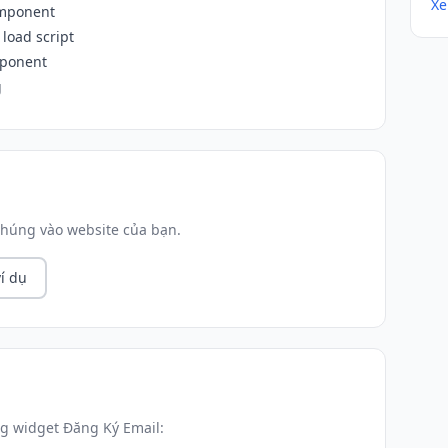
Xe
omponent
load script
mponent
g
húng vào website của bạn.
í dụ
g widget Đăng Ký Email: