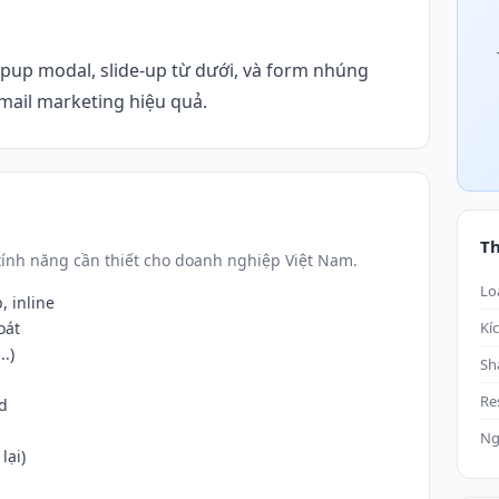
opup modal, slide-up từ dưới, và form nhúng
email marketing hiệu quả.
T
ính năng cần thiết cho doanh nghiệp Việt Nam.
Lo
, inline
oát
Kí
.)
Sh
Re
d
Ng
lại)