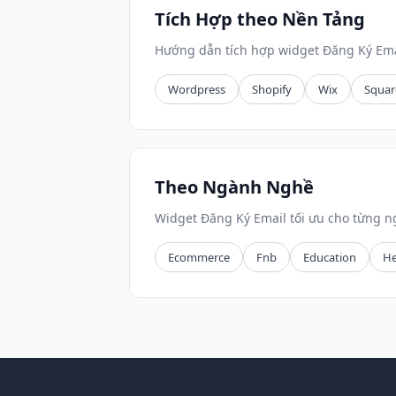
Tích Hợp theo Nền Tảng
Hướng dẫn tích hợp widget Đăng Ký Ema
Wordpress
Shopify
Wix
Squar
Theo Ngành Nghề
Widget Đăng Ký Email tối ưu cho từng 
Ecommerce
Fnb
Education
He