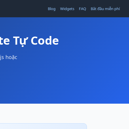
Blog
Widgets
FAQ
Bắt đầu miễn phí
te Tự Code
js hoặc