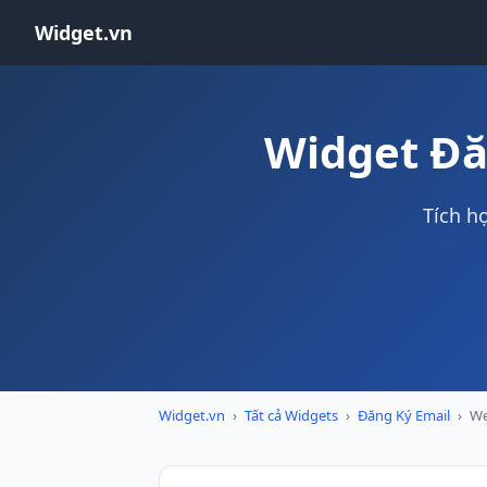
Widget.vn
Widget Đă
Tích h
Widget.vn
›
Tất cả Widgets
›
Đăng Ký Email
›
We