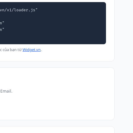
vn/v1/loader.js"

c của bạn từ
Widget.vn
.
Email.