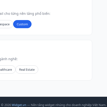
il cho từng nền tảng phổ biến:
espace
Custom
ngành nghề:
althcare
Real Estate
© 2026
Widget.vn
— Nền tảng widget nhúng cho doanh nghiệp Việt Nam.