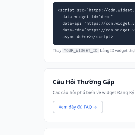
<script src="https://cdn.widget.
  data-widget-id="demo"

  data-api="https://cdn.widget.vn"

  data-cdn="https://cdn.widget.vn"

  async defer></script>
Thay
bằng ID widget thự
YOUR_WIDGET_ID
Câu Hỏi Thường Gặp
Các câu hỏi phổ biến về widget Đăng Ký 
Xem đầy đủ FAQ →