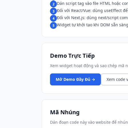
Dán script tag vào file HTML hoặc c
2
Đối với React/Vue: dùng useEffect để 
3
Đối với Next.js: dùng next/script co
4
Widget tự khởi tạo khi DOM sẵn sàn
5
Demo Trực Tiếp
Xem widget hoạt động và sao chép mã n
Mở Demo Đầy Đủ →
Xem code v
Mã Nhúng
Dán đoạn code này vào website để nhún