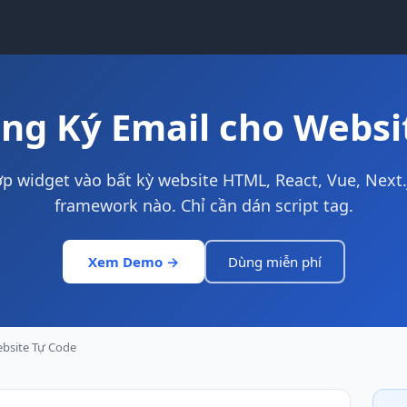
ng Ký Email cho Websi
ợp widget vào bất kỳ website HTML, React, Vue, Next.
framework nào. Chỉ cần dán script tag.
Xem Demo →
Dùng miễn phí
bsite Tự Code