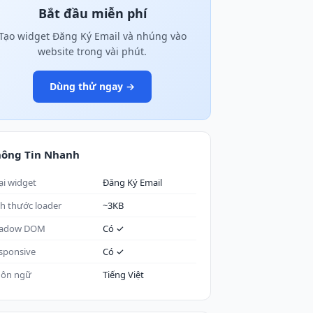
Bắt đầu miễn phí
Tạo widget Đăng Ký Email và nhúng vào
website trong vài phút.
Dùng thử ngay →
hông Tin Nhanh
ại widget
Đăng Ký Email
ch thước loader
~3KB
adow DOM
Có ✓
sponsive
Có ✓
ôn ngữ
Tiếng Việt