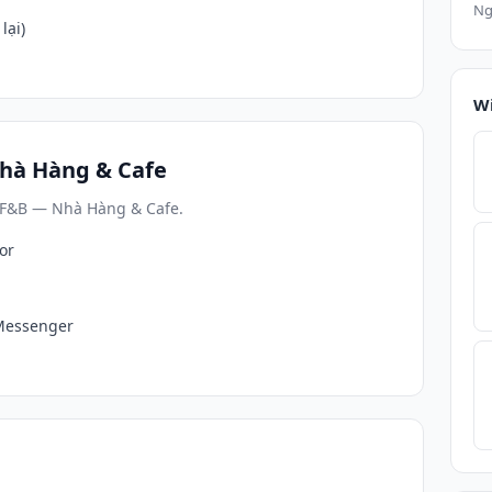
Ng
lại)
W
hà Hàng & Cafe
 F&B — Nhà Hàng & Cafe.
or
/Messenger