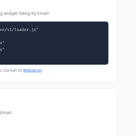
g widget Đăng Ký Email:
vn/v1/loader.js"

c của bạn từ
Widget.vn
.
Email.