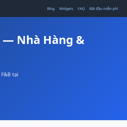
Blog
Widgets
FAQ
Bắt đầu miễn phí
B — Nhà Hàng &
 F&B tại