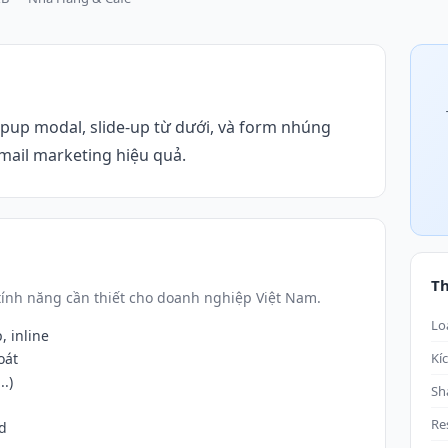
opup modal, slide-up từ dưới, và form nhúng
email marketing hiệu quả.
T
ính năng cần thiết cho doanh nghiệp Việt Nam.
Lo
, inline
oát
Kí
.)
Sh
Re
d