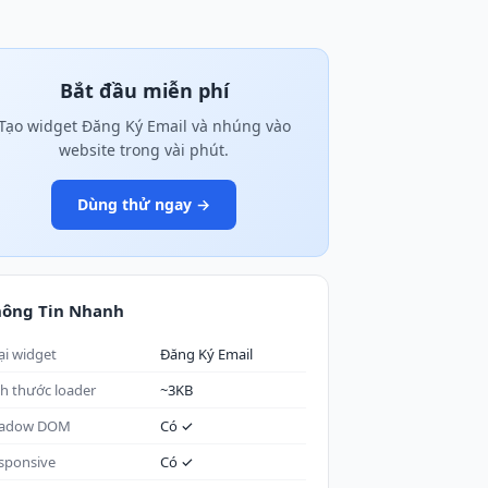
Bắt đầu miễn phí
Tạo widget Đăng Ký Email và nhúng vào
website trong vài phút.
Dùng thử ngay →
hông Tin Nhanh
ại widget
Đăng Ký Email
ch thước loader
~3KB
adow DOM
Có ✓
sponsive
Có ✓