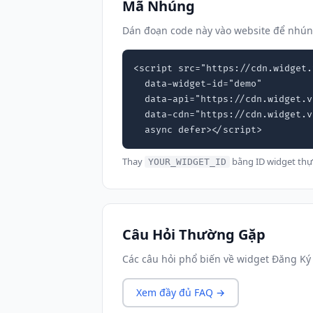
Mã Nhúng
Dán đoạn code này vào website để nhún
<script src="https://cdn.widget.
  data-widget-id="demo"

  data-api="https://cdn.widget.vn"

  data-cdn="https://cdn.widget.vn"

  async defer></script>
Thay
bằng ID widget thự
YOUR_WIDGET_ID
Câu Hỏi Thường Gặp
Các câu hỏi phổ biến về widget Đăng Ký 
Xem đầy đủ FAQ →