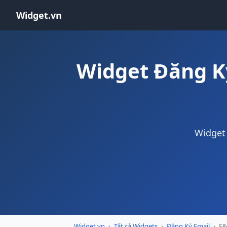
Widget.vn
Widget Đăng K
Widget 
Widget.vn
›
Tất cả Widgets
›
Đăng Ký Email
›
F&