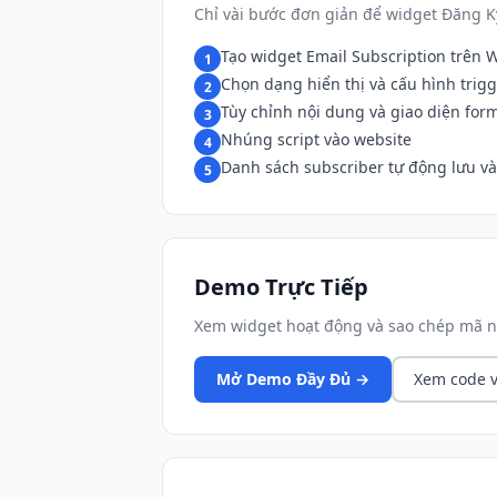
Chỉ vài bước đơn giản để widget Đăng K
Tạo widget Email Subscription trên 
1
Chọn dạng hiển thị và cấu hình trig
2
Tùy chỉnh nội dung và giao diện for
3
Nhúng script vào website
4
Danh sách subscriber tự động lưu v
5
Demo Trực Tiếp
Xem widget hoạt động và sao chép mã n
Mở Demo Đầy Đủ →
Xem code v