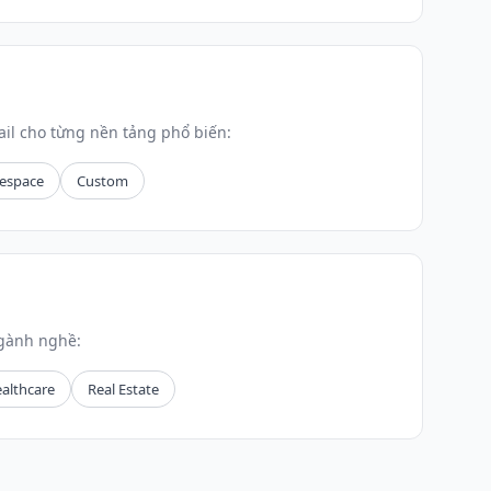
il cho từng nền tảng phổ biến:
espace
Custom
ngành nghề:
althcare
Real Estate