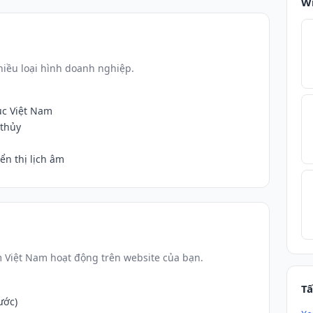
W
iều loại hình doanh nghiệp.
ục Việt Nam
 thủy
n thị lịch âm
m Việt Nam hoạt động trên website của bạn.
Tấ
ước)