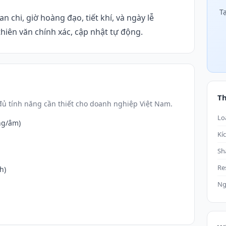
T
n chi, giờ hoàng đạo, tiết khí, và ngày lễ
hiên văn chính xác, cập nhật tự động.
T
ủ tính năng cần thiết cho doanh nghiệp Việt Nam.
Lo
ng/âm)
Kí
Sh
Re
h)
Ng