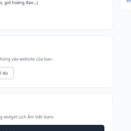
Xe
i, giờ hoàng đạo...)
húng vào website của bạn.
í dụ
g widget Lịch Âm Việt Nam: