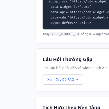
<script src="https://cdn.widget.
  data-widget-id="demo"

  data-api="https://cdn.widget.vn"

  data-cdn="https://cdn.widget.vn"

  async defer></script>
Thay
bằng ID widget thự
YOUR_WIDGET_ID
Câu Hỏi Thường Gặp
Các câu hỏi phổ biến về widget Lịch Âm 
Xem đầy đủ FAQ →
Tích Hợp theo Nền Tảng