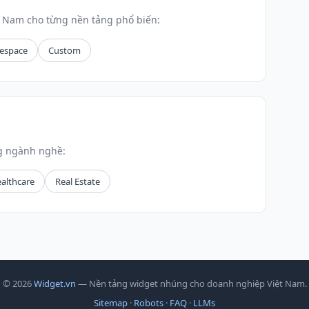
t Nam cho từng nền tảng phổ biến:
espace
Custom
ng ngành nghề:
althcare
Real Estate
© 2026
Widget.vn
— Nền tảng widget nhúng cho doanh nghiệp Việt Nam.
Sitemap
·
Robots
·
FAQ
·
LLMs