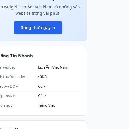
ạo widget Lịch Âm Việt Nam và nhúng vào
website trong vài phút.
Dùng thử ngay →
hông Tin Nhanh
ại widget
Lịch Âm Việt Nam
ch thước loader
~3KB
adow DOM
Có ✓
sponsive
Có ✓
ôn ngữ
Tiếng Việt