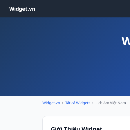
Widget.vn
W
Widget.vn
›
Tất cả Widgets
›
Lịch Âm Việt Nam
Giới Thiệu Widget