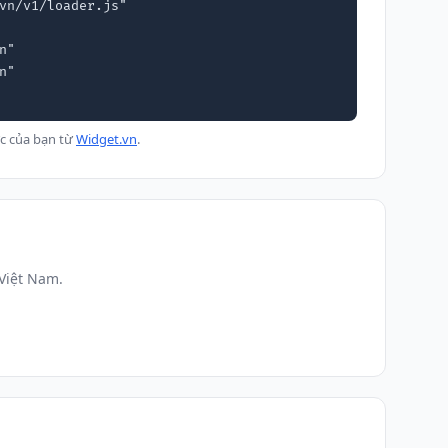
vn/v1/loader.js"

c của bạn từ
Widget.vn
.
Việt Nam.