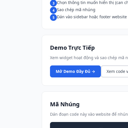
Chọn thông tin muốn hiển thị (can ch
3
Sao chép mã nhúng
4
Dán vào sidebar hoặc footer website
5
Demo Trực Tiếp
Xem widget hoạt động và sao chép mã n
Mở Demo Đầy Đủ →
Xem code v
Mã Nhúng
Dán đoạn code này vào website để nhún