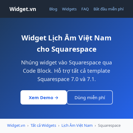
Widget.vn
Blog
Widgets
FAQ
Bắt đầu miễn phí
Widget Lịch Âm Việt Nam
cho Squarespace
Nhúng widget vào Squarespace qua
Code Block. Hỗ trợ tất cả template
Squarespace 7.0 và 7.1.
Xem Demo →
Dùng miễn phí
Widget.vn
›
Tất cả Widgets
›
Lịch Âm Việt Nam
›
Squarespace