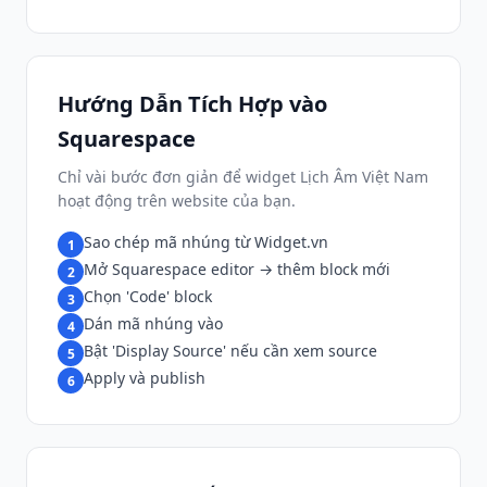
Hướng Dẫn Tích Hợp vào
Squarespace
Chỉ vài bước đơn giản để widget Lịch Âm Việt Nam
hoạt động trên website của bạn.
Sao chép mã nhúng từ Widget.vn
1
Mở Squarespace editor → thêm block mới
2
Chọn 'Code' block
3
Dán mã nhúng vào
4
Bật 'Display Source' nếu cần xem source
5
Apply và publish
6