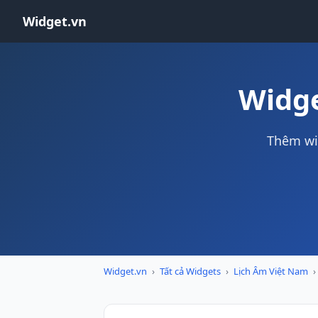
Widget.vn
Widge
Thêm wi
Widget.vn
›
Tất cả Widgets
›
Lịch Âm Việt Nam
›