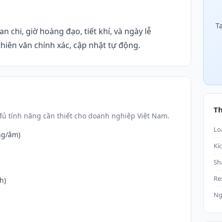
T
n chi, giờ hoàng đạo, tiết khí, và ngày lễ
hiên văn chính xác, cập nhật tự động.
T
ủ tính năng cần thiết cho doanh nghiệp Việt Nam.
Lo
ng/âm)
Kí
Sh
Re
h)
Ng