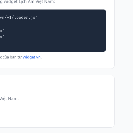
g widget Lịch Âm Việt Nam:
vn/v1/loader.js"

c của bạn từ
Widget.vn
.
Việt Nam.