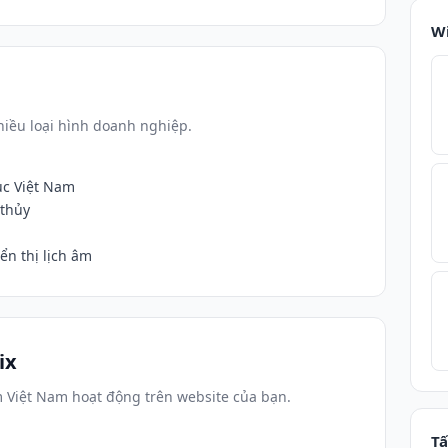
W
iều loại hình doanh nghiệp.
ục Việt Nam
 thủy
n thị lịch âm
ix
m Việt Nam hoạt động trên website của bạn.
Tấ