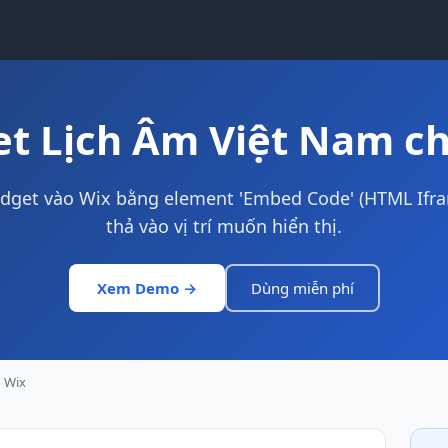
t Lịch Âm Việt Nam c
dget vào Wix bằng element 'Embed Code' (HTML Ifra
thả vào vị trí muốn hiển thị.
Xem Demo →
Dùng miễn phí
Wix