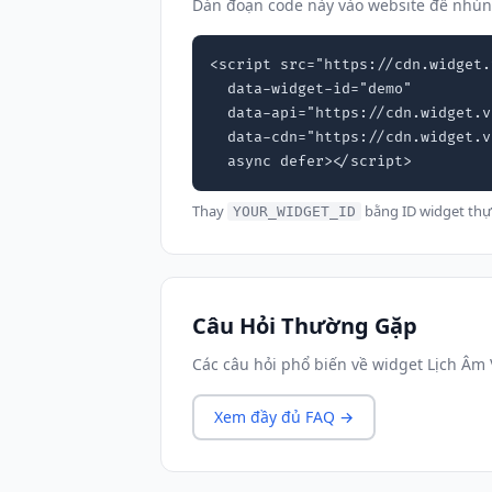
Dán đoạn code này vào website để nhún
<script src="https://cdn.widget.
  data-widget-id="demo"

  data-api="https://cdn.widget.vn"

  data-cdn="https://cdn.widget.vn"

  async defer></script>
Thay
bằng ID widget thự
YOUR_WIDGET_ID
Câu Hỏi Thường Gặp
Các câu hỏi phổ biến về widget Lịch Âm 
Xem đầy đủ FAQ →