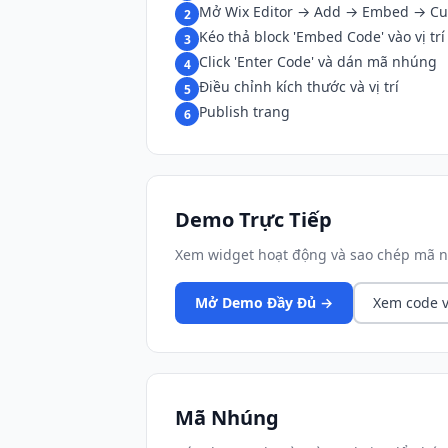
Mở Wix Editor → Add → Embed → C
2
Kéo thả block 'Embed Code' vào vị trí
3
Click 'Enter Code' và dán mã nhúng
4
Điều chỉnh kích thước và vị trí
5
Publish trang
6
Demo Trực Tiếp
Xem widget hoạt động và sao chép mã n
Mở Demo Đầy Đủ →
Xem code v
Mã Nhúng