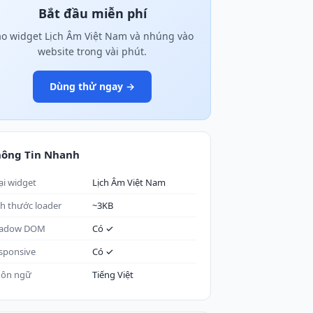
Bắt đầu miễn phí
ạo widget Lịch Âm Việt Nam và nhúng vào
website trong vài phút.
Dùng thử ngay →
hông Tin Nhanh
ại widget
Lịch Âm Việt Nam
ch thước loader
~3KB
adow DOM
Có ✓
sponsive
Có ✓
ôn ngữ
Tiếng Việt