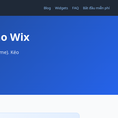
Blog
Widgets
FAQ
Bắt đầu miễn phí
ho Wix
me). Kéo