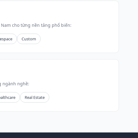
t Nam cho từng nền tảng phổ biến:
espace
Custom
ng ngành nghề:
althcare
Real Estate