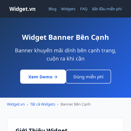
Widget.vn
Blog
Widgets
FAQ
Bắt đầu miễn phí
Widget Banner Bên Cạnh
Banner khuyến mãi dính bên cạnh trang,
cuộn ra khi cần
Xem Demo →
Dùng miễn phí
Widget.vn
›
Tất cả Widgets
›
Banner Bên Cạnh
Giới Thiệu Widget