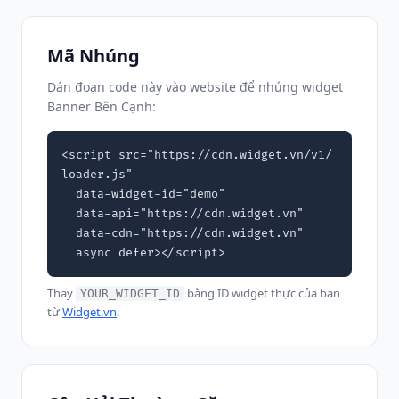
Mã Nhúng
Dán đoạn code này vào website để nhúng widget
Banner Bên Cạnh:
<script src="https://cdn.widget.vn/v1/
loader.js"

  data-widget-id="demo"

  data-api="https://cdn.widget.vn"

  data-cdn="https://cdn.widget.vn"

  async defer></script>
Thay
bằng ID widget thực của bạn
YOUR_WIDGET_ID
từ
Widget.vn
.