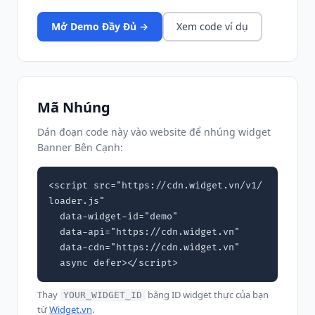
Mở Demo Đầy Đủ →
Xem code ví dụ
Mã Nhúng
Dán đoạn code này vào website để nhúng widget
Banner Bên Cạnh:
<script src="https://cdn.widget.vn/v1/
loader.js"

  data-widget-id="demo"

  data-api="https://cdn.widget.vn"

  data-cdn="https://cdn.widget.vn"

  async defer></script>
Thay
bằng ID widget thực của bạn
YOUR_WIDGET_ID
từ
Widget.vn
.