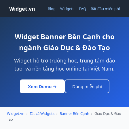
Widget.vn
Blog
Widgets
FAQ
Bắt đầu miễn phí
Widget Banner Bên Cạnh cho
ngành Giáo Dục & Đào Tạo
Widget hỗ trợ trường học, trung tâm đào
tạo, và nền tảng học online tại Việt Nam.
Xem Demo →
Dùng miễn phí
Widget.vn
›
Tất cả Widgets
›
Banner Bên Cạnh
›
Giáo Dục & Đào
Tạo