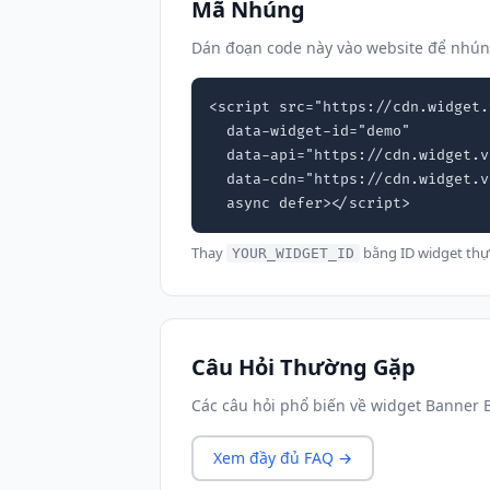
Mã Nhúng
Dán đoạn code này vào website để nhú
<script src="https://cdn.widget.
  data-widget-id="demo"

  data-api="https://cdn.widget.vn"

  data-cdn="https://cdn.widget.vn"

  async defer></script>
Thay
bằng ID widget thự
YOUR_WIDGET_ID
Câu Hỏi Thường Gặp
Các câu hỏi phổ biến về widget Banner 
Xem đầy đủ FAQ →