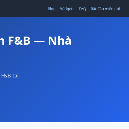
Blog
Widgets
FAQ
Bắt đầu miễn phí
nh F&B — Nhà
 F&B tại