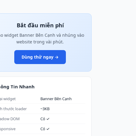
Bắt đầu miễn phí
ạo widget Banner Bên Cạnh và nhúng vào
website trong vài phút.
Dùng thử ngay →
hông Tin Nhanh
ại widget
Banner Bên Cạnh
ch thước loader
~3KB
adow DOM
Có ✓
sponsive
Có ✓