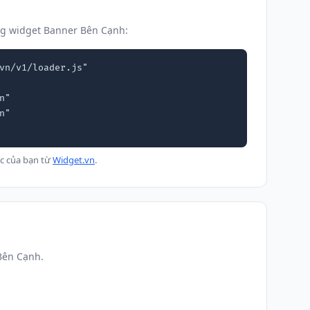
ng widget Banner Bên Cạnh:
vn/v1/loader.js"

c của bạn từ
Widget.vn
.
Bên Cạnh.