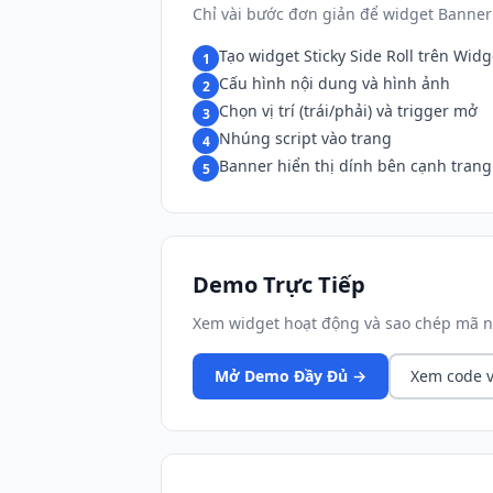
Chỉ vài bước đơn giản để widget Banner
Tạo widget Sticky Side Roll trên Widg
1
Cấu hình nội dung và hình ảnh
2
Chọn vị trí (trái/phải) và trigger mở
3
Nhúng script vào trang
4
Banner hiển thị dính bên cạnh trang
5
Demo Trực Tiếp
Xem widget hoạt động và sao chép mã n
Mở Demo Đầy Đủ →
Xem code v