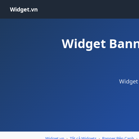
Widget.vn
Widget Bann
Widget 
Widget.vn
›
Tất cả Widgets
›
Banner Bên Cạnh
›