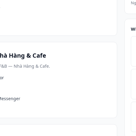
Ng
ỉ
W
hà Hàng & Cafe
 F&B — Nhà Hàng & Cafe.
or
/Messenger