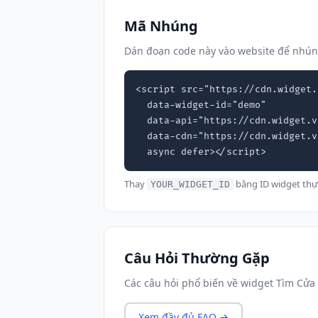
Mã Nhúng
Dán đoạn code này vào website để nhún
<script src="https://cdn.widget.
  data-widget-id="demo"

  data-api="https://cdn.widget.vn"

  data-cdn="https://cdn.widget.vn"

  async defer></script>
Thay
bằng ID widget thự
YOUR_WIDGET_ID
Câu Hỏi Thường Gặp
Các câu hỏi phổ biến về widget Tìm Cửa
Xem đầy đủ FAQ →