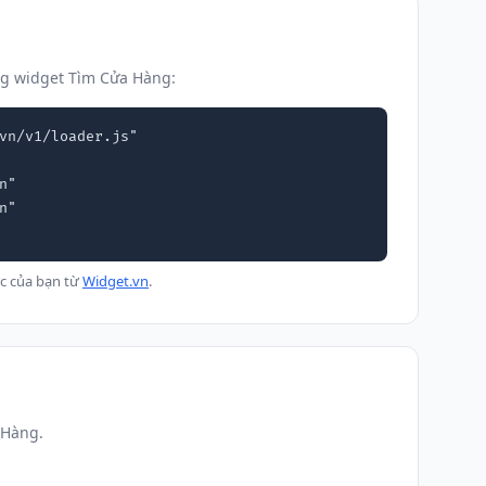
g widget Tìm Cửa Hàng:
vn/v1/loader.js"

c của bạn từ
Widget.vn
.
 Hàng.