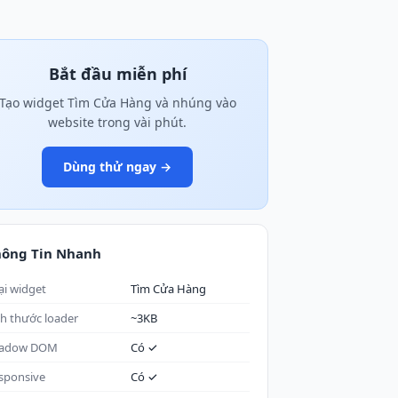
Bắt đầu miễn phí
Tạo widget Tìm Cửa Hàng và nhúng vào
website trong vài phút.
Dùng thử ngay →
hông Tin Nhanh
ại widget
Tìm Cửa Hàng
ch thước loader
~3KB
adow DOM
Có ✓
sponsive
Có ✓