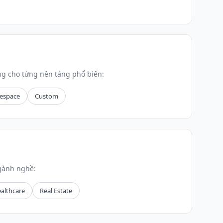
g cho từng nền tảng phổ biến:
espace
Custom
gành nghề:
althcare
Real Estate