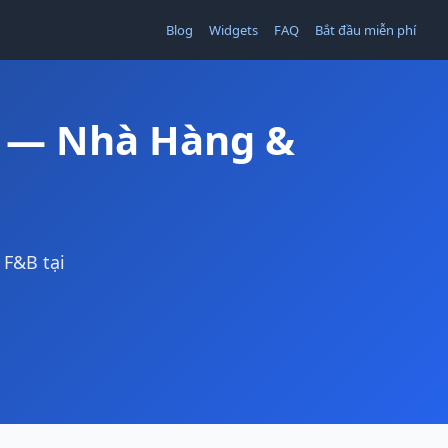
Blog
Widgets
FAQ
Bắt đầu miễn phí
B — Nhà Hàng &
 F&B tại