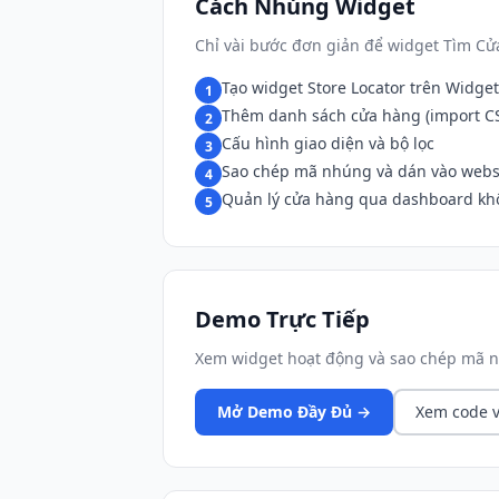
Cách Nhúng Widget
Chỉ vài bước đơn giản để widget Tìm Cử
Tạo widget Store Locator trên Widget
1
Thêm danh sách cửa hàng (import CS
2
Cấu hình giao diện và bộ lọc
3
Sao chép mã nhúng và dán vào webs
4
Quản lý cửa hàng qua dashboard khô
5
Demo Trực Tiếp
Xem widget hoạt động và sao chép mã n
Mở Demo Đầy Đủ →
Xem code v