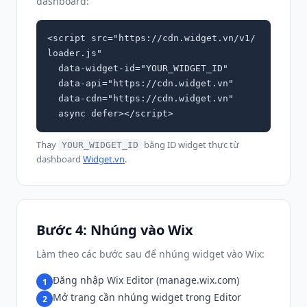
dashboard:
<script src="https://cdn.widget.vn/v1/
loader.js"

  data-widget-id="YOUR_WIDGET_ID"

  data-api="https://cdn.widget.vn"

  data-cdn="https://cdn.widget.vn"

  async defer></script>
Thay
bằng ID widget thực từ
YOUR_WIDGET_ID
dashboard
Widget.vn
.
Bước 4: Nhúng vào Wix
Làm theo các bước sau để nhúng widget vào Wix:
Đăng nhập Wix Editor (manage.wix.com)
1
Mở trang cần nhúng widget trong Editor
2