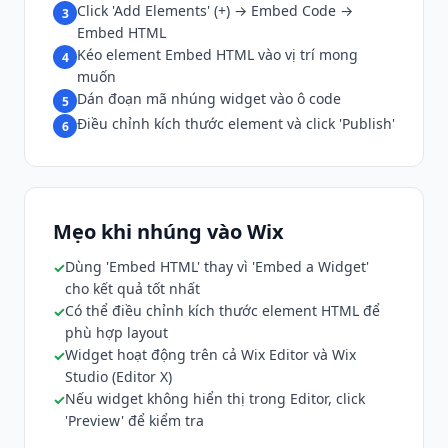
Click 'Add Elements' (+) → Embed Code →
3
Embed HTML
Kéo element Embed HTML vào vị trí mong
4
muốn
Dán đoạn mã nhúng widget vào ô code
5
Điều chỉnh kích thước element và click 'Publish'
6
Mẹo khi nhúng vào Wix
Dùng 'Embed HTML' thay vì 'Embed a Widget'
cho kết quả tốt nhất
Có thể điều chỉnh kích thước element HTML để
phù hợp layout
Widget hoạt động trên cả Wix Editor và Wix
Studio (Editor X)
Nếu widget không hiển thị trong Editor, click
'Preview' để kiểm tra