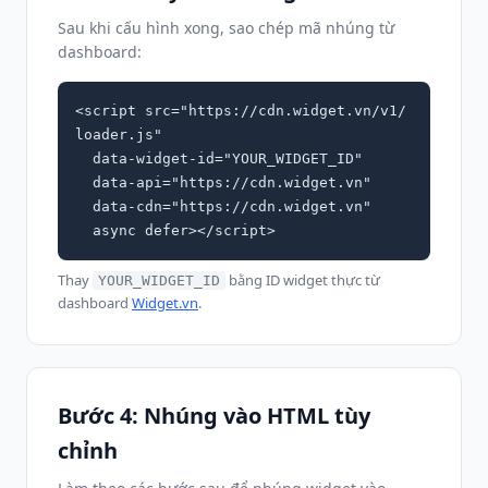
Sau khi cấu hình xong, sao chép mã nhúng từ
dashboard:
<script src="https://cdn.widget.vn/v1/
loader.js"

  data-widget-id="YOUR_WIDGET_ID"

  data-api="https://cdn.widget.vn"

  data-cdn="https://cdn.widget.vn"

  async defer></script>
Thay
bằng ID widget thực từ
YOUR_WIDGET_ID
dashboard
Widget.vn
.
Bước 4: Nhúng vào HTML tùy
chỉnh