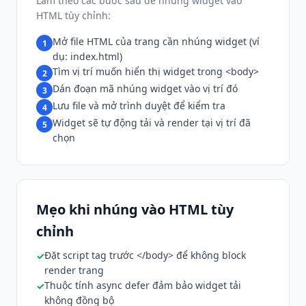
Làm theo các bước sau để nhúng widget vào
HTML tùy chỉnh:
Mở file HTML của trang cần nhúng widget (ví
1
dụ: index.html)
Tìm vị trí muốn hiển thị widget trong <body>
2
Dán đoạn mã nhúng widget vào vị trí đó
3
Lưu file và mở trình duyệt để kiểm tra
4
Widget sẽ tự động tải và render tại vị trí đã
5
chọn
Mẹo khi nhúng vào HTML tùy
chỉnh
Đặt script tag trước </body> để không block
render trang
Thuộc tính async defer đảm bảo widget tải
không đồng bộ