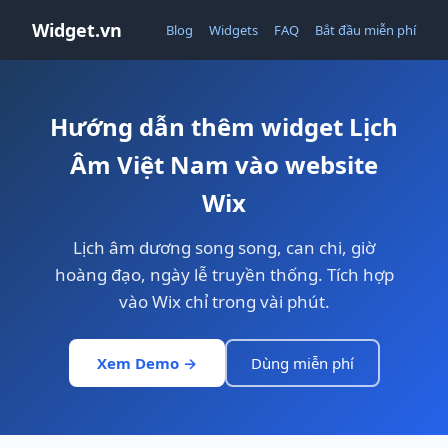
Widget.vn
Blog
Widgets
FAQ
Bắt đầu miễn phí
Hướng dẫn thêm widget Lịch
Âm Việt Nam vào website
Wix
Lịch âm dương song song, can chi, giờ
hoàng đạo, ngày lễ truyền thống. Tích hợp
vào Wix chỉ trong vài phút.
Xem Demo →
Dùng miễn phí