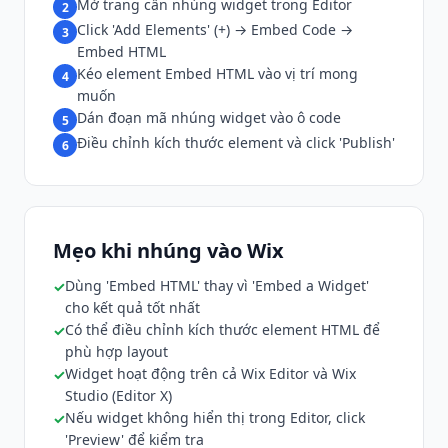
Mở trang cần nhúng widget trong Editor
2
Click 'Add Elements' (+) → Embed Code →
3
Embed HTML
Kéo element Embed HTML vào vị trí mong
4
muốn
Dán đoạn mã nhúng widget vào ô code
5
Điều chỉnh kích thước element và click 'Publish'
6
Mẹo khi nhúng vào Wix
Dùng 'Embed HTML' thay vì 'Embed a Widget'
cho kết quả tốt nhất
Có thể điều chỉnh kích thước element HTML để
phù hợp layout
Widget hoạt động trên cả Wix Editor và Wix
Studio (Editor X)
Nếu widget không hiển thị trong Editor, click
'Preview' để kiểm tra