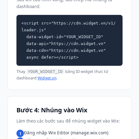
dashboard:
<script src="https://cdn.widget.vn/v1/
loader.js"

  data-widget-id="YOUR_WIDGET_ID"

  data-api="https://cdn.widget.vn"

  data-cdn="https://cdn.widget.vn"

  async defer></script>
Thay
bằng ID widget thực từ
YOUR_WIDGET_ID
dashboard
Widget.vn
.
Bước 4: Nhúng vào Wix
Làm theo các bước sau để nhúng widget vào Wix:
Đăng nhập Wix Editor (manage.wix.com)
1