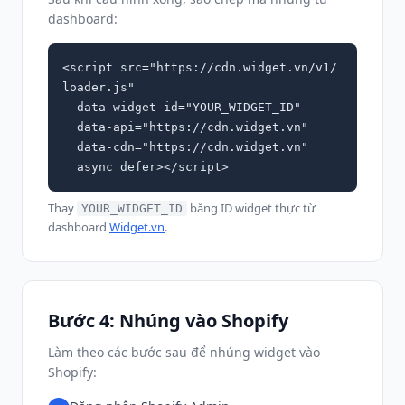
dashboard:
<script src="https://cdn.widget.vn/v1/
loader.js"

  data-widget-id="YOUR_WIDGET_ID"

  data-api="https://cdn.widget.vn"

  data-cdn="https://cdn.widget.vn"

  async defer></script>
Thay
bằng ID widget thực từ
YOUR_WIDGET_ID
dashboard
Widget.vn
.
Bước 4: Nhúng vào Shopify
Làm theo các bước sau để nhúng widget vào
Shopify: