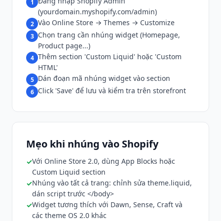
Đăng nhập Shopify Admin
1
(yourdomain.myshopify.com/admin)
Vào Online Store → Themes → Customize
2
Chọn trang cần nhúng widget (Homepage,
3
Product page...)
Thêm section 'Custom Liquid' hoặc 'Custom
4
HTML'
Dán đoạn mã nhúng widget vào section
5
Click 'Save' để lưu và kiểm tra trên storefront
6
Mẹo khi nhúng vào Shopify
Với Online Store 2.0, dùng App Blocks hoặc
Custom Liquid section
Nhúng vào tất cả trang: chỉnh sửa theme.liquid,
dán script trước </body>
Widget tương thích với Dawn, Sense, Craft và
các theme OS 2.0 khác