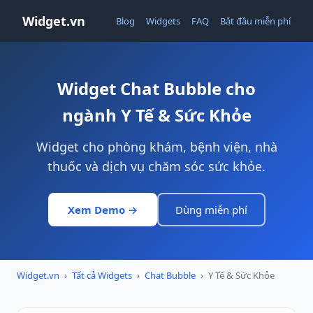
Widget.vn
Blog
Widgets
FAQ
Bắt đầu miễn phí
Widget Chat Bubble cho
ngành Y Tế & Sức Khỏe
Widget cho phòng khám, bệnh viện, nhà
thuốc và dịch vụ chăm sóc sức khỏe.
Xem Demo →
Dùng miễn phí
Widget.vn
›
Tất cả Widgets
›
Chat Bubble
›
Y Tế & Sức Khỏe