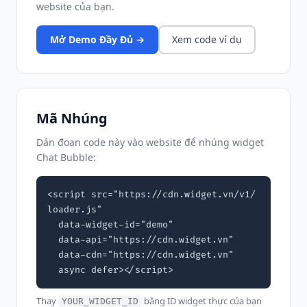
website của bạn.
Mở Demo Đầy Đủ →
Xem code ví dụ
Mã Nhúng
Dán đoạn code này vào website để nhúng widget
Chat Bubble:
<script src="https://cdn.widget.vn/v1/
loader.js"

  data-widget-id="demo"

  data-api="https://cdn.widget.vn"

  data-cdn="https://cdn.widget.vn"

  async defer></script>
Thay
bằng ID widget thực của bạn
YOUR_WIDGET_ID