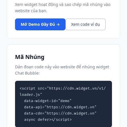
Xem widget hoạt động và sao chép mã nhúng vào
website của bạn.
Mở Demo Đầy Đủ →
Xem code ví dụ
Mã Nhúng
Dán đoạn code này vào website để nhúng widget
Chat Bubble:
<script src="https://cdn.widget.vn/v1/
loader.js"

  data-widget-id="demo"

  data-api="https://cdn.widget.vn"

  data-cdn="https://cdn.widget.vn"

  async defer></script>