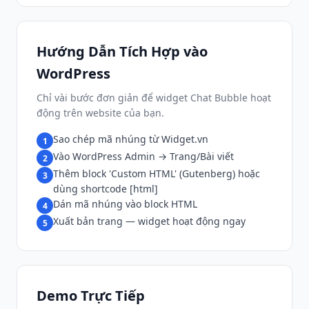
Hướng Dẫn Tích Hợp vào
WordPress
Chỉ vài bước đơn giản để widget Chat Bubble hoạt
động trên website của bạn.
Sao chép mã nhúng từ Widget.vn
1
Vào WordPress Admin → Trang/Bài viết
2
Thêm block 'Custom HTML' (Gutenberg) hoặc
3
dùng shortcode [html]
Dán mã nhúng vào block HTML
4
Xuất bản trang — widget hoạt động ngay
5
Demo Trực Tiếp