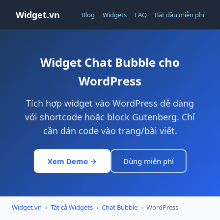
Widget.vn
Blog
Widgets
FAQ
Bắt đầu miễn phí
Widget Chat Bubble cho
WordPress
Tích hợp widget vào WordPress dễ dàng
với shortcode hoặc block Gutenberg. Chỉ
cần dán code vào trang/bài viết.
Xem Demo →
Dùng miễn phí
Widget.vn
›
Tất cả Widgets
›
Chat Bubble
›
WordPress