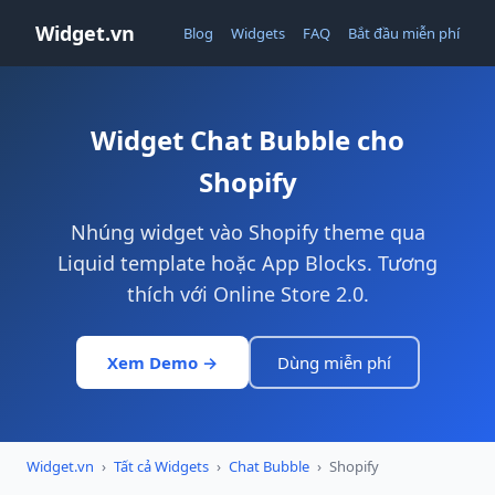
Widget.vn
Blog
Widgets
FAQ
Bắt đầu miễn phí
Widget Chat Bubble cho
Shopify
Nhúng widget vào Shopify theme qua
Liquid template hoặc App Blocks. Tương
thích với Online Store 2.0.
Xem Demo →
Dùng miễn phí
Widget.vn
›
Tất cả Widgets
›
Chat Bubble
›
Shopify