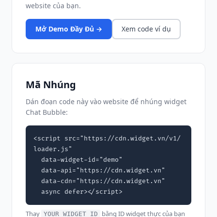
website của bạn.
Mở Demo Đầy Đủ →
Xem code ví dụ
Mã Nhúng
Dán đoạn code này vào website để nhúng widget
Chat Bubble:
<script src="https://cdn.widget.vn/v1/
loader.js"

  data-widget-id="demo"

  data-api="https://cdn.widget.vn"

  data-cdn="https://cdn.widget.vn"

  async defer></script>
Thay
bằng ID widget thực của bạn
YOUR_WIDGET_ID