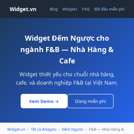
Widget.vn
Blog
Widgets
FAQ
Bắt đầu miễn phí
Widget Đếm Ngược cho
ngành F&B — Nhà Hàng &
Cafe
Widget thiết yếu cho chuỗi nhà hàng,
cafe, và doanh nghiệp F&B tại Việt Nam.
Xem Demo →
Dùng miễn phí
Widget.vn
›
Tất cả Widgets
›
Đếm Ngược
›
F&B — Nhà Hàng &