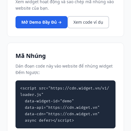
Xem widget hoạt động và sao chép mã nhúng vào
website của bạn.
Mở Demo Đầy Đủ →
Xem code ví dụ
Mã Nhúng
Dán đoạn code này vào website để nhúng widget
Đếm Ngược:
<script src="https://cdn.widget.vn/v1/
loader.js"

  data-widget-id="demo"

  data-api="https://cdn.widget.vn"

  data-cdn="https://cdn.widget.vn"

  async defer></script>