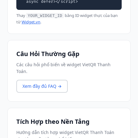
  async defer></script>
Thay
bằng ID widget thực của bạn
YOUR_WIDGET_ID
từ
Widget.vn
.
Câu Hỏi Thường Gặp
Các câu hỏi phổ biến về widget VietQR Thanh
Toán.
Xem đầy đủ FAQ →
Tích Hợp theo Nền Tảng
Hướng dẫn tích hợp widget VietQR Thanh Toán