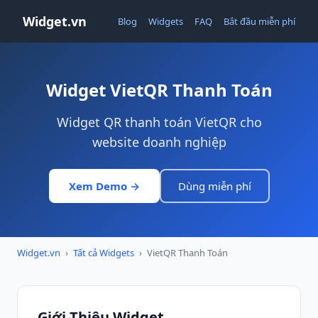
Widget.vn
Blog
Widgets
FAQ
Bắt đầu miễn phí
Widget VietQR Thanh Toán
Widget QR thanh toán VietQR cho
website doanh nghiệp
Xem Demo →
Dùng miễn phí
Widget.vn
›
Tất cả Widgets
›
VietQR Thanh Toán
Giới Thiệu Widget