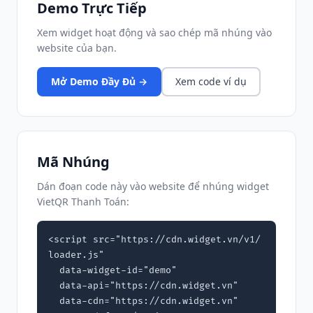
Demo Trực Tiếp
Xem widget hoạt động và sao chép mã nhúng vào
website của bạn.
Mở Demo Đầy Đủ →
Xem code ví dụ
Mã Nhúng
Dán đoạn code này vào website để nhúng widget
VietQR Thanh Toán:
<script src="https://cdn.widget.vn/v1/
loader.js"

  data-widget-id="demo"

  data-api="https://cdn.widget.vn"

  data-cdn="https://cdn.widget.vn"
