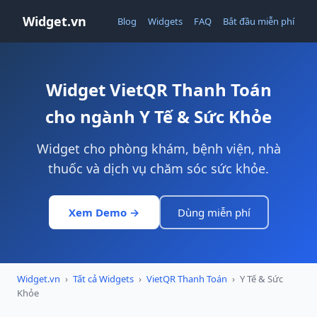
Widget.vn
Blog
Widgets
FAQ
Bắt đầu miễn phí
Widget VietQR Thanh Toán
cho ngành Y Tế & Sức Khỏe
Widget cho phòng khám, bệnh viện, nhà
thuốc và dịch vụ chăm sóc sức khỏe.
Xem Demo →
Dùng miễn phí
Widget.vn
›
Tất cả Widgets
›
VietQR Thanh Toán
›
Y Tế & Sức
Khỏe