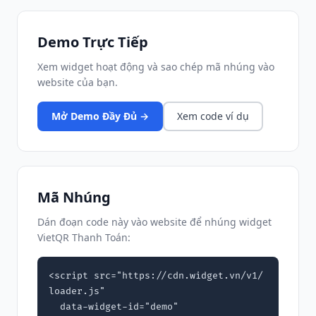
Demo Trực Tiếp
Xem widget hoạt động và sao chép mã nhúng vào
website của bạn.
Mở Demo Đầy Đủ →
Xem code ví dụ
Mã Nhúng
Dán đoạn code này vào website để nhúng widget
VietQR Thanh Toán:
<script src="https://cdn.widget.vn/v1/
loader.js"

  data-widget-id="demo"
