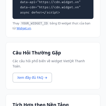
  data-api="https://cdn.widget.vn"

  data-cdn="https://cdn.widget.vn"

  async defer></script>
Thay
bằng ID widget thực của bạn
YOUR_WIDGET_ID
từ
Widget.vn
.
Câu Hỏi Thường Gặp
Các câu hỏi phổ biến về widget VietQR Thanh
Toán.
Xem đầy đủ FAQ →
Tích Hợp theo Nền Tảng