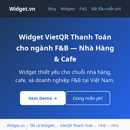
Widget.vn
Blog
Widgets
FAQ
Bắt đầu miễn phí
Widget VietQR Thanh Toán
cho ngành F&B — Nhà Hàng
& Cafe
Widget thiết yếu cho chuỗi nhà hàng,
cafe, và doanh nghiệp F&B tại Việt Nam.
Xem Demo →
Dùng miễn phí
Widget.vn
›
Tất cả Widgets
›
VietQR Thanh Toán
›
F&B — Nhà