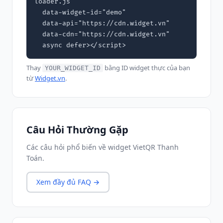
loader.js"

  data-widget-id="demo"

  data-api="https://cdn.widget.vn"

  data-cdn="https://cdn.widget.vn"

  async defer></script>
Thay
bằng ID widget thực của bạn
YOUR_WIDGET_ID
từ
Widget.vn
.
Câu Hỏi Thường Gặp
Các câu hỏi phổ biến về widget VietQR Thanh
Toán.
Xem đầy đủ FAQ →