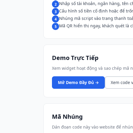
Nhập số tài khoản, ngân hàng, tên c
2
Cấu hình số tiền cố định hoặc để tr
3
Nhúng mã script vào trang thanh to
4
Mã QR hiển thị ngay, khách quét là 
5
Demo Trực Tiếp
Xem widget hoạt động và sao chép mã n
Mở Demo Đầy Đủ →
Xem code v
Mã Nhúng
Dán đoạn code này vào website để nhún