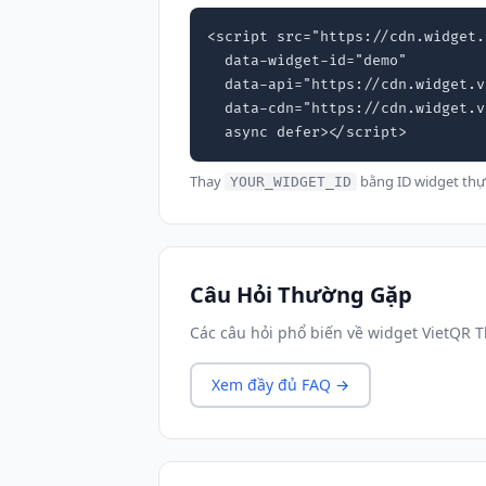
<script src="https://cdn.widget.
  data-widget-id="demo"

  data-api="https://cdn.widget.vn"

  data-cdn="https://cdn.widget.vn"

  async defer></script>
Thay
bằng ID widget thự
YOUR_WIDGET_ID
Câu Hỏi Thường Gặp
Các câu hỏi phổ biến về widget VietQR 
Xem đầy đủ FAQ →