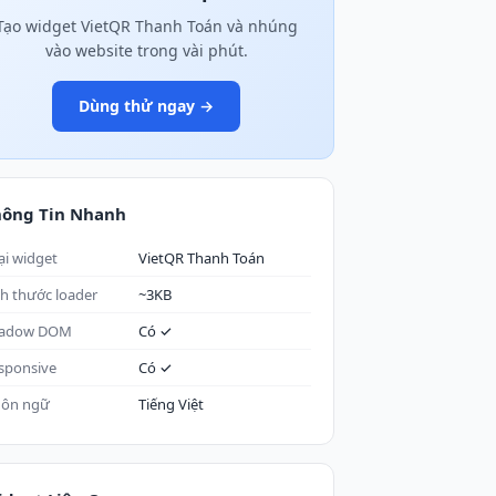
Tạo widget VietQR Thanh Toán và nhúng
vào website trong vài phút.
Dùng thử ngay →
hông Tin Nhanh
ại widget
VietQR Thanh Toán
ch thước loader
~3KB
adow DOM
Có ✓
sponsive
Có ✓
ôn ngữ
Tiếng Việt