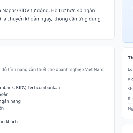
 Napas/BIDV tự động. Hỗ trợ hơn 40 ngân
 là chuyển khoản ngay, không cần ứng dụng
T
đủ tính năng cần thiết cho doanh nghiệp Việt Nam.
Lo
Kí
ombank, BIDV, Techcombank...)
Sh
khoản
Re
 ngân hàng
ền
Ng
oản khách