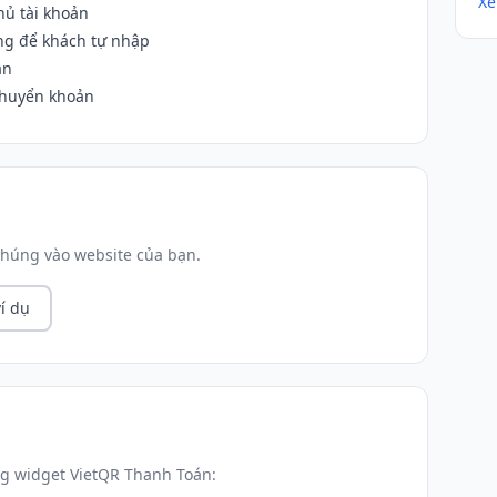
Xe
hủ tài khoản
ống để khách tự nhập
án
chuyển khoản
húng vào website của bạn.
í dụ
g widget VietQR Thanh Toán: