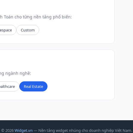
h Toán cho từng nền tảng phổ biến:
espace
Custom
ừng ngành nghề:
althcare
Real Estate
© 2026
Widget.vn
— Nền tảng widget nhúng cho doanh nghiệp Việt Nam.