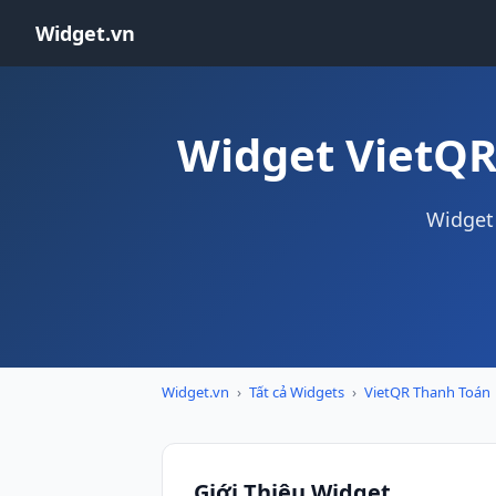
Widget.vn
Widget VietQR
Widget 
Widget.vn
›
Tất cả Widgets
›
VietQR Thanh Toán
Giới Thiệu Widget