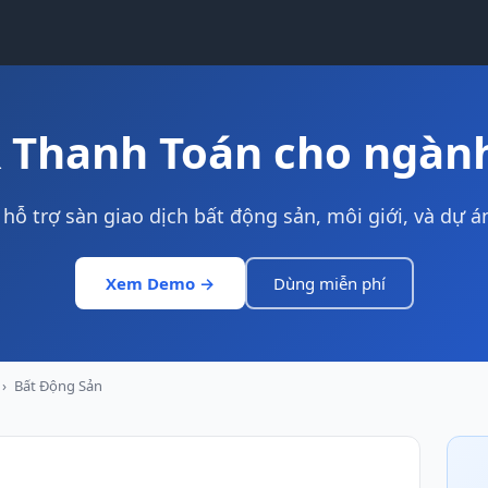
 Thanh Toán cho ngàn
hỗ trợ sàn giao dịch bất động sản, môi giới, và dự á
Xem Demo →
Dùng miễn phí
›
Bất Động Sản