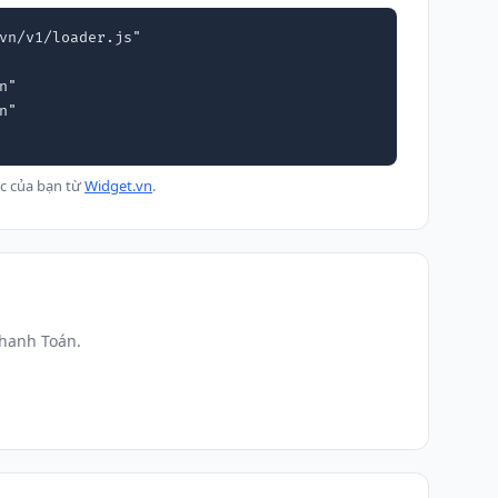
vn/v1/loader.js"

c của bạn từ
Widget.vn
.
Thanh Toán.