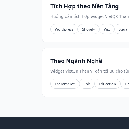
Tích Hợp theo Nền Tảng
Hướng dẫn tích hợp widget VietQR Than
Wordpress
Shopify
Wix
Squar
Theo Ngành Nghề
Widget VietQR Thanh Toán tối ưu cho t
Ecommerce
Fnb
Education
He