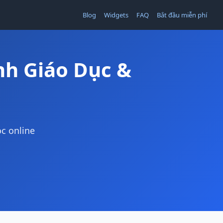
Blog
Widgets
FAQ
Bắt đầu miễn phí
nh Giáo Dục &
c online