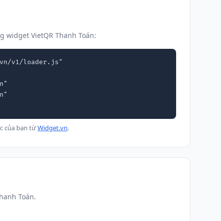
g widget VietQR Thanh Toán:
vn/v1/loader.js"

c của bạn từ
Widget.vn
.
Thanh Toán.