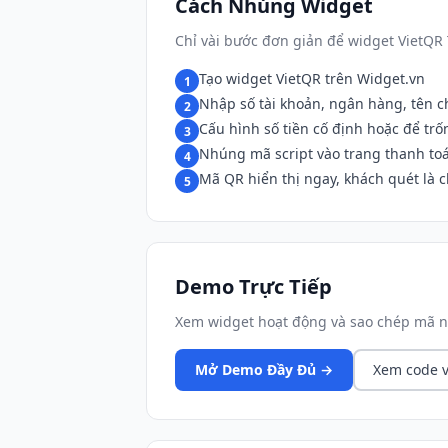
Cách Nhúng Widget
Chỉ vài bước đơn giản để widget VietQR
Tạo widget VietQR trên Widget.vn
1
Nhập số tài khoản, ngân hàng, tên c
2
Cấu hình số tiền cố định hoặc để tr
3
Nhúng mã script vào trang thanh to
4
Mã QR hiển thị ngay, khách quét là 
5
Demo Trực Tiếp
Xem widget hoạt động và sao chép mã n
Mở Demo Đầy Đủ →
Xem code v