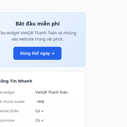
Bắt đầu miễn phí
Tạo widget VietQR Thanh Toán và nhúng
vào website trong vài phút.
Dùng thử ngay →
hông Tin Nhanh
ại widget
VietQR Thanh Toán
ch thước loader
~3KB
adow DOM
Có ✓
sponsive
Có ✓