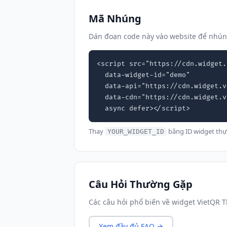
Mã Nhúng
Dán đoạn code này vào website để nhún
<script src="https://cdn.widget.
  data-widget-id="demo"

  data-api="https://cdn.widget.vn"

  data-cdn="https://cdn.widget.vn"

  async defer></script>
Thay
bằng ID widget thự
YOUR_WIDGET_ID
Câu Hỏi Thường Gặp
Các câu hỏi phổ biến về widget VietQR 
Xem đầy đủ FAQ →