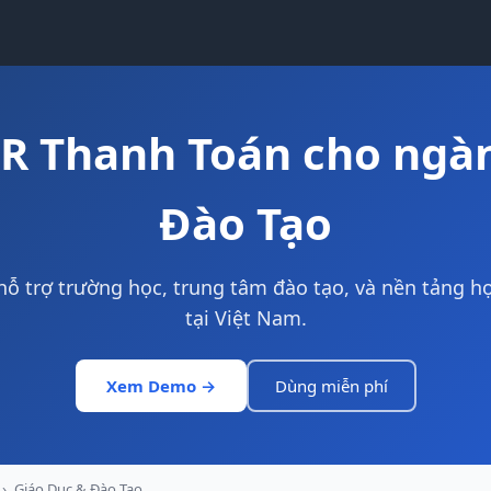
R Thanh Toán cho ngà
Đào Tạo
hỗ trợ trường học, trung tâm đào tạo, và nền tảng họ
tại Việt Nam.
Xem Demo →
Dùng miễn phí
›
Giáo Dục & Đào Tạo