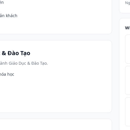
ền
Ng
oản khách
W
 & Đào Tạo
ành Giáo Dục & Đào Tạo.
hóa học