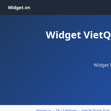
Widget.vn
Widget VietQ
Widget 
Widget.vn
›
Tất cả Widgets
›
VietQR Thanh Toán