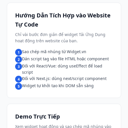
Hướng Dẫn Tích Hợp vào Website
Tự Code
Chỉ vài bước đơn giản để widget Tải Ứng Dụng
hoạt động trên website của bạn.
Sao chép mã nhúng từ Widget.vn
1
Dán script tag vào file HTML hoặc component
2
Đối với React/Vue: dùng useEffect để load
3
script
Đối với Next.js: dùng next/script component
4
Widget tự khởi tạo khi DOM sẵn sàng
5
Demo Trực Tiếp
Xem widget hoạt động và sao chép mã nhúng vào