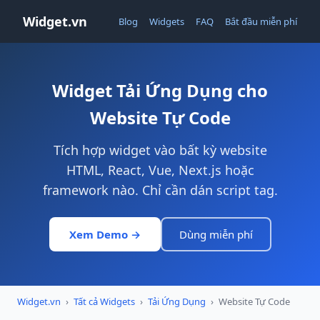
Widget.vn
Blog
Widgets
FAQ
Bắt đầu miễn phí
Widget Tải Ứng Dụng cho
Website Tự Code
Tích hợp widget vào bất kỳ website
HTML, React, Vue, Next.js hoặc
framework nào. Chỉ cần dán script tag.
Xem Demo →
Dùng miễn phí
Widget.vn
›
Tất cả Widgets
›
Tải Ứng Dụng
›
Website Tự Code