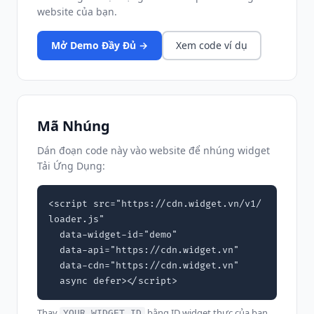
website của bạn.
Mở Demo Đầy Đủ →
Xem code ví dụ
Mã Nhúng
Dán đoạn code này vào website để nhúng widget
Tải Ứng Dụng:
<script src="https://cdn.widget.vn/v1/
loader.js"

  data-widget-id="demo"

  data-api="https://cdn.widget.vn"

  data-cdn="https://cdn.widget.vn"

  async defer></script>
Thay
bằng ID widget thực của bạn
YOUR_WIDGET_ID