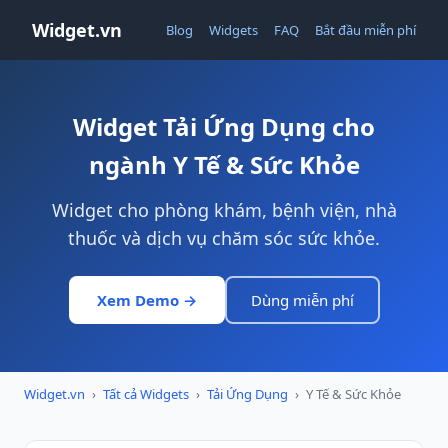
Widget.vn
Blog
Widgets
FAQ
Bắt đầu miễn phí
Widget Tải Ứng Dụng cho
ngành Y Tế & Sức Khỏe
Widget cho phòng khám, bệnh viện, nhà
thuốc và dịch vụ chăm sóc sức khỏe.
Xem Demo →
Dùng miễn phí
Widget.vn
›
Tất cả Widgets
›
Tải Ứng Dụng
›
Y Tế & Sức Khỏe