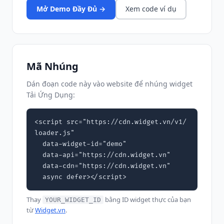
Mở Demo Đầy Đủ →
Xem code ví dụ
Mã Nhúng
Dán đoạn code này vào website để nhúng widget
Tải Ứng Dụng:
<script src="https://cdn.widget.vn/v1/
loader.js"

  data-widget-id="demo"

  data-api="https://cdn.widget.vn"

  data-cdn="https://cdn.widget.vn"

  async defer></script>
Thay
bằng ID widget thực của bạn
YOUR_WIDGET_ID
từ
Widget.vn
.