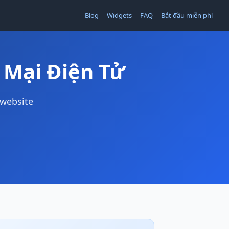
Blog
Widgets
FAQ
Bắt đầu miễn phí
 Mại Điện Tử
 website