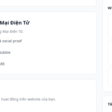
W
Mại Điện Tử
g Mại Điện Tử.
 social proof
Bubble
 đồ
 hoạt động trên website của bạn.
Tấ