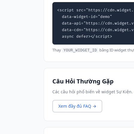
<script src="https://cdn.widget.
  data-widget-id="demo"

  data-api="https://cdn.widget.vn"

  data-cdn="https://cdn.widget.vn"

  async defer></script>
Thay
bằng ID widget thự
YOUR_WIDGET_ID
Câu Hỏi Thường Gặp
Các câu hỏi phổ biến về widget Sự Kiện.
Xem đầy đủ FAQ →