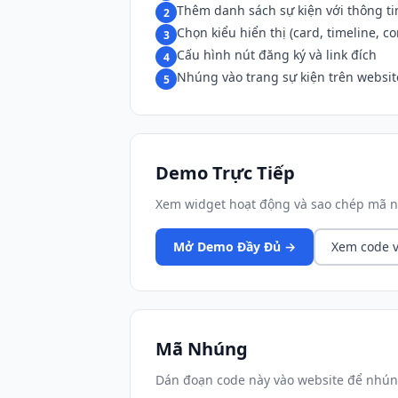
Thêm danh sách sự kiện với thông tin
2
Chọn kiểu hiển thị (card, timeline, c
3
Cấu hình nút đăng ký và link đích
4
Nhúng vào trang sự kiện trên websit
5
Demo Trực Tiếp
Xem widget hoạt động và sao chép mã n
Mở Demo Đầy Đủ →
Xem code v
Mã Nhúng
Dán đoạn code này vào website để nhún