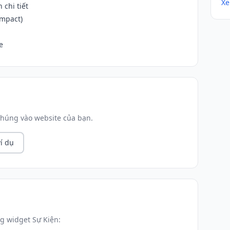
Xe
 chi tiết
ompact)
e
húng vào website của bạn.
í dụ
g widget Sự Kiện: