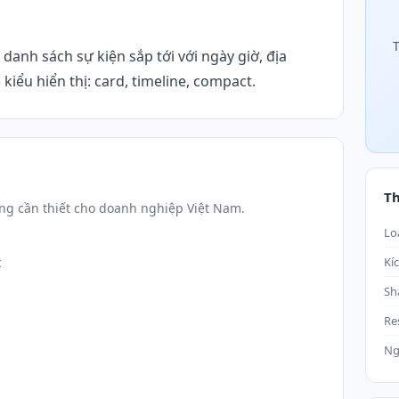
T
 danh sách sự kiện sắp tới với ngày giờ, địa
kiểu hiển thị: card, timeline, compact.
T
ng cần thiết cho doanh nghiệp Việt Nam.
Lo
t
Kí
Sh
Re
Ng