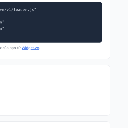
vn/v1/loader.js"

c của bạn từ
Widget.vn
.