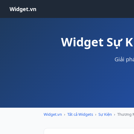
Widget.vn
Widget Sự K
Giải ph
Widget.vn
›
Tất cả Widgets
›
Sự Kiện
›
Thương M