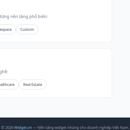
từng nền tảng phổ biến:
espace
Custom
ghề:
althcare
Real Estate
© 2026
Widget.vn
— Nền tảng widget nhúng cho doanh nghiệp Việt Nam.