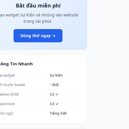
Bắt đầu miễn phí
ạo widget Sự Kiện và nhúng vào website
trong vài phút.
Dùng thử ngay →
hông Tin Nhanh
ại widget
Sự Kiện
ch thước loader
~3KB
adow DOM
Có ✓
sponsive
Có ✓
ôn ngữ
Tiếng Việt