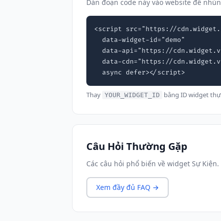
Dán đoạn code này vào website để nhún
<script src="https://cdn.widget.
  data-widget-id="demo"

  data-api="https://cdn.widget.vn"

  data-cdn="https://cdn.widget.vn"

  async defer></script>
Thay
bằng ID widget thự
YOUR_WIDGET_ID
Câu Hỏi Thường Gặp
Các câu hỏi phổ biến về widget Sự Kiện.
Xem đầy đủ FAQ →