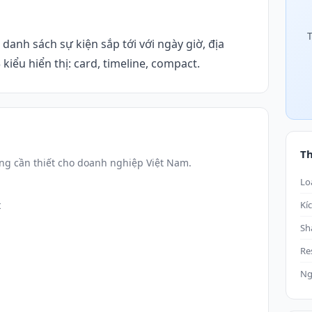
T
 danh sách sự kiện sắp tới với ngày giờ, địa
kiểu hiển thị: card, timeline, compact.
T
ng cần thiết cho doanh nghiệp Việt Nam.
Lo
t
Kí
Sh
Re
Ng