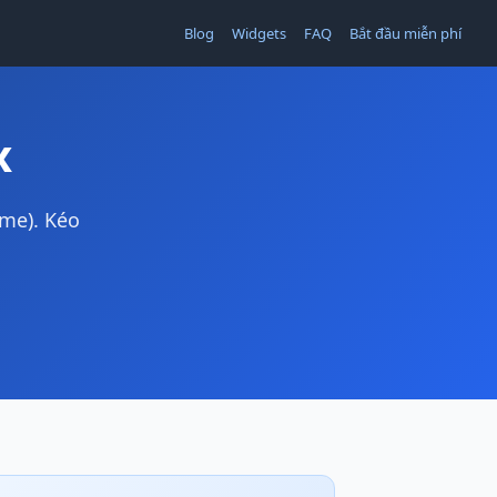
Blog
Widgets
FAQ
Bắt đầu miễn phí
x
me). Kéo