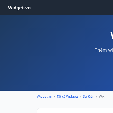
Widget.vn
Thêm wi
Widget.vn
›
Tất cả Widgets
›
Sự Kiện
›
Wix