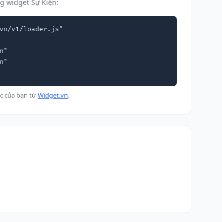
g widget Sự Kiện:
vn/v1/loader.js"

c của bạn từ
Widget.vn
.