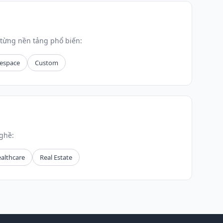
từng nền tảng phổ biến:
espace
Custom
ghề:
althcare
Real Estate