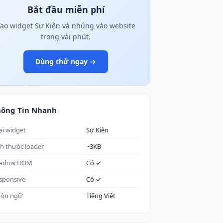
Bắt đầu miễn phí
ạo widget Sự Kiện và nhúng vào website
trong vài phút.
Dùng thử ngay →
hông Tin Nhanh
ại widget
Sự Kiện
ch thước loader
~3KB
adow DOM
Có ✓
sponsive
Có ✓
ôn ngữ
Tiếng Việt