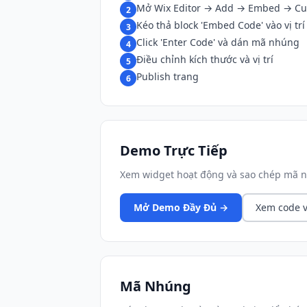
Mở Wix Editor → Add → Embed → C
2
Kéo thả block 'Embed Code' vào vị trí
3
Click 'Enter Code' và dán mã nhúng
4
Điều chỉnh kích thước và vị trí
5
Publish trang
6
Demo Trực Tiếp
Xem widget hoạt động và sao chép mã n
Mở Demo Đầy Đủ →
Xem code v
Mã Nhúng