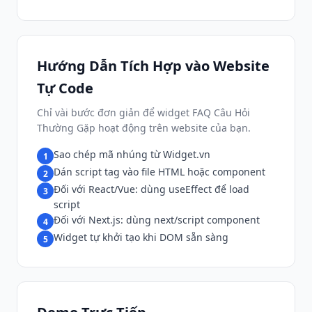
Hướng Dẫn Tích Hợp vào Website
Tự Code
Chỉ vài bước đơn giản để widget FAQ Câu Hỏi
Thường Gặp hoạt động trên website của bạn.
Sao chép mã nhúng từ Widget.vn
1
Dán script tag vào file HTML hoặc component
2
Đối với React/Vue: dùng useEffect để load
3
script
Đối với Next.js: dùng next/script component
4
Widget tự khởi tạo khi DOM sẵn sàng
5