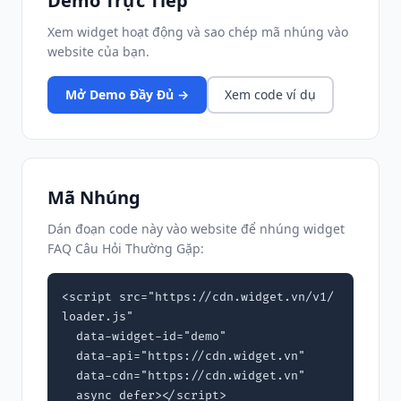
Demo Trực Tiếp
Xem widget hoạt động và sao chép mã nhúng vào
website của bạn.
Mở Demo Đầy Đủ →
Xem code ví dụ
Mã Nhúng
Dán đoạn code này vào website để nhúng widget
FAQ Câu Hỏi Thường Gặp:
<script src="https://cdn.widget.vn/v1/
loader.js"

  data-widget-id="demo"

  data-api="https://cdn.widget.vn"

  data-cdn="https://cdn.widget.vn"

  async defer></script>