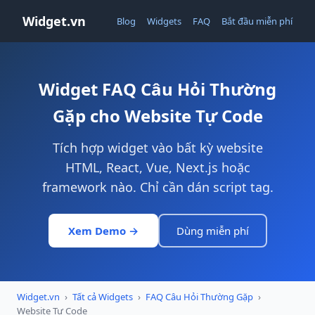
Widget.vn
Blog
Widgets
FAQ
Bắt đầu miễn phí
Widget FAQ Câu Hỏi Thường
Gặp cho Website Tự Code
Tích hợp widget vào bất kỳ website
HTML, React, Vue, Next.js hoặc
framework nào. Chỉ cần dán script tag.
Xem Demo →
Dùng miễn phí
Widget.vn
›
Tất cả Widgets
›
FAQ Câu Hỏi Thường Gặp
›
Website Tự Code