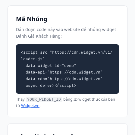
Mã Nhúng
Dán đoạn code này vào website để nhúng widget
Đánh Giá Khách Hàng:
<script src="https://cdn.widget.vn/v1/
loader.js"

  data-widget-id="demo"

  data-api="https://cdn.widget.vn"

  data-cdn="https://cdn.widget.vn"

  async defer></script>
Thay
bằng ID widget thực của bạn
YOUR_WIDGET_ID
từ
Widget.vn
.