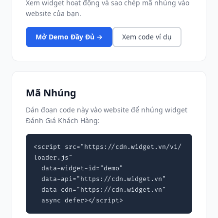
Xem widget hoạt động và sao chép mã nhúng vào
website của bạn.
Mở Demo Đầy Đủ →
Xem code ví dụ
Mã Nhúng
Dán đoạn code này vào website để nhúng widget
Đánh Giá Khách Hàng:
<script src="https://cdn.widget.vn/v1/
loader.js"

  data-widget-id="demo"

  data-api="https://cdn.widget.vn"

  data-cdn="https://cdn.widget.vn"

  async defer></script>