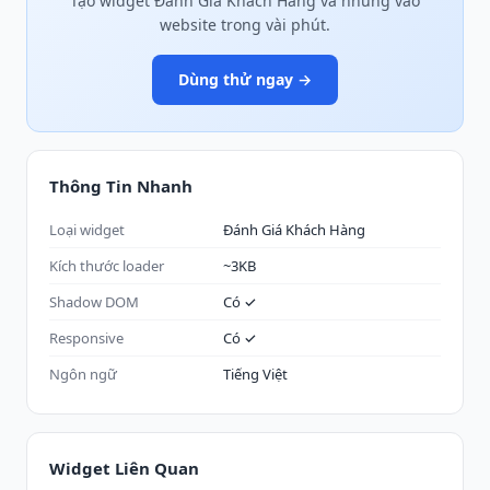
Tạo widget Đánh Giá Khách Hàng và nhúng vào
website trong vài phút.
Dùng thử ngay →
Thông Tin Nhanh
Loại widget
Đánh Giá Khách Hàng
Kích thước loader
~3KB
Shadow DOM
Có ✓
Responsive
Có ✓
Ngôn ngữ
Tiếng Việt
Widget Liên Quan