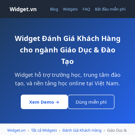
Widget.vn
Blog
Widgets
FAQ
Bắt đầu miễn phí
Widget Đánh Giá Khách Hàng
cho ngành Giáo Dục & Đào
Tạo
Widget hỗ trợ trường học, trung tâm đào
tạo, và nền tảng học online tại Việt Nam.
Xem Demo →
Dùng miễn phí
Widget.vn
›
Tất cả Widgets
›
Đánh Giá Khách Hàng
›
Giáo Dục &