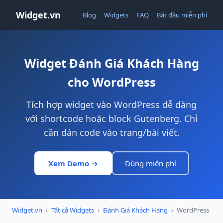
Widget.vn
Blog
Widgets
FAQ
Bắt đầu miễn phí
Widget Đánh Giá Khách Hàng
cho WordPress
Tích hợp widget vào WordPress dễ dàng
với shortcode hoặc block Gutenberg. Chỉ
cần dán code vào trang/bài viết.
Xem Demo →
Dùng miễn phí
Widget.vn
›
Tất cả Widgets
›
Đánh Giá Khách Hàng
›
WordPress