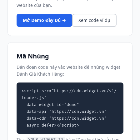
website của bạn.
Mở Demo Đầy Đủ →
Xem code ví dụ
Mã Nhúng
Dán đoạn code này vào website để nhúng widget
Đánh Giá Khách Hàng:
<script src="https://cdn.widget.vn/v1/
loader.js"

  data-widget-id="demo"

  data-api="https://cdn.widget.vn"

  data-cdn="https://cdn.widget.vn"

  async defer></script>
Thay
bằng ID widget thực của bạn
YOUR_WIDGET_ID