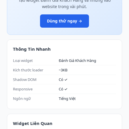
Tạo widget Đánh Giá Khách Hàng và nhúng vào
website trong vài phút.
Dùng thử ngay →
Thông Tin Nhanh
Loại widget
Đánh Giá Khách Hàng
Kích thước loader
~3KB
Shadow DOM
Có ✓
Responsive
Có ✓
Ngôn ngữ
Tiếng Việt
Widget Liên Quan