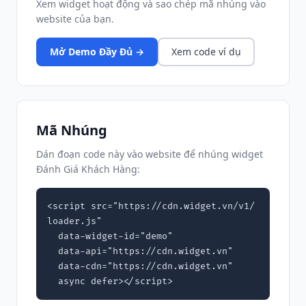
Xem widget hoạt động và sao chép mã nhúng vào
website của bạn.
Mở Demo Đầy Đủ →
Xem code ví dụ
Mã Nhúng
Dán đoạn code này vào website để nhúng widget
Đánh Giá Khách Hàng:
<script src="https://cdn.widget.vn/v1/
loader.js"

  data-widget-id="demo"

  data-api="https://cdn.widget.vn"

  data-cdn="https://cdn.widget.vn"

  async defer></script>