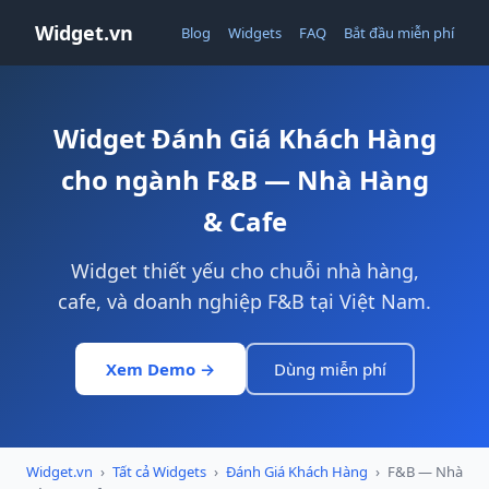
Widget.vn
Blog
Widgets
FAQ
Bắt đầu miễn phí
Widget Đánh Giá Khách Hàng
cho ngành F&B — Nhà Hàng
& Cafe
Widget thiết yếu cho chuỗi nhà hàng,
cafe, và doanh nghiệp F&B tại Việt Nam.
Xem Demo →
Dùng miễn phí
Widget.vn
›
Tất cả Widgets
›
Đánh Giá Khách Hàng
›
F&B — Nhà