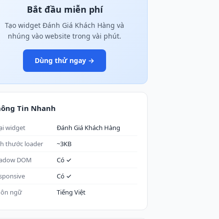
Bắt đầu miễn phí
Tạo widget Đánh Giá Khách Hàng và
nhúng vào website trong vài phút.
Dùng thử ngay →
hông Tin Nhanh
ại widget
Đánh Giá Khách Hàng
ch thước loader
~3KB
adow DOM
Có ✓
sponsive
Có ✓
ôn ngữ
Tiếng Việt