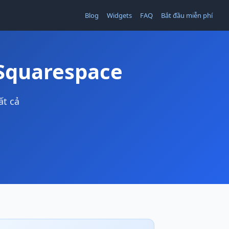
Blog
Widgets
FAQ
Bắt đầu miễn phí
Squarespace
ất cả