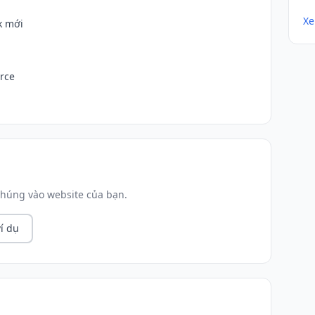
Xe
k mới
urce
húng vào website của bạn.
í dụ