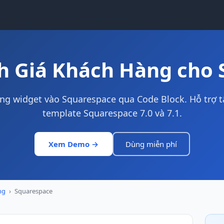
h Giá Khách Hàng cho 
g widget vào Squarespace qua Code Block. Hỗ trợ t
template Squarespace 7.0 và 7.1.
Xem Demo →
Dùng miễn phí
ng
›
Squarespace