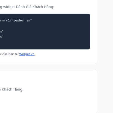
ng widget Đánh Giá Khách Hàng:
vn/v1/loader.js"

c của bạn từ
Widget.vn
.
á Khách Hàng.