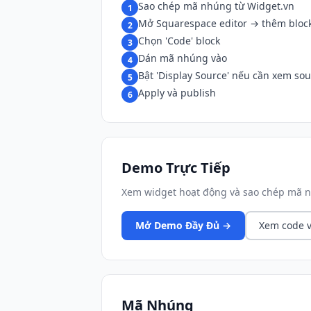
Sao chép mã nhúng từ Widget.vn
1
Mở Squarespace editor → thêm bloc
2
Chọn 'Code' block
3
Dán mã nhúng vào
4
Bật 'Display Source' nếu cần xem so
5
Apply và publish
6
Demo Trực Tiếp
Xem widget hoạt động và sao chép mã n
Mở Demo Đầy Đủ →
Xem code v
Mã Nhúng