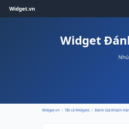
Widget.vn
Widget Đán
Nhún
Widget.vn
›
Tất cả Widgets
›
Đánh Giá Khách Hà